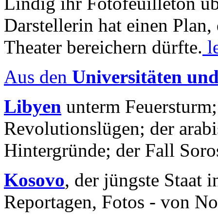
Lindig ihr Fotofeuilleton üb
Darstellerin hat einen Plan,
Theater bereichern dürfte.
l
Aus den
Universitäten un
Libyen
unterm Feuersturm;
Revolutionslügen; der arab
Hintergründe; der Fall Sor
Kosovo
, der jüngste Staat
Reportagen, Fotos - von No