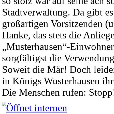
so stolz war auf seine ach s
Stadtverwaltung. Da gibt es
großartigen Vorsitzenden (
Hanke, das stets die Anlieg
„Musterhausen“-Einwohners
sorgfältigst die Verwendung
Soweit die Mär! Doch leider
in Königs Wusterhausen ih
Die Menschen rufen: Stopp