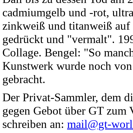
cadmiumgelb und -rot, ultr
zinkweiß und titanweiß auf d
gedrückt und "vermalt". 199
Collage. Bengel: "So manc
Kunstwerk wurde noch von Da
gebracht.
Der Privat-Sammler, dem die
gegen Gebot über GT zum Ve
schreiben an:
mail@gt-wor