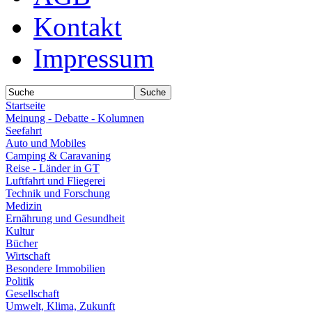
Kontakt
Impressum
Startseite
Meinung - Debatte - Kolumnen
Seefahrt
Auto und Mobiles
Camping & Caravaning
Reise - Länder in GT
Luftfahrt und Fliegerei
Technik und Forschung
Medizin
Ernährung und Gesundheit
Kultur
Bücher
Wirtschaft
Besondere Immobilien
Politik
Gesellschaft
Umwelt, Klima, Zukunft