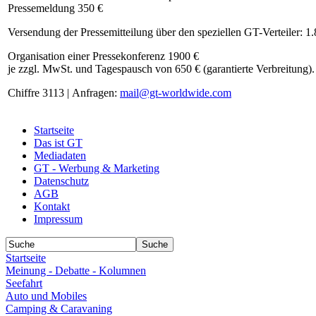
Pressemeldung 350 €
Versendung der Pressemitteilung über den speziellen GT-Verteiler: 1
Organisation einer Pressekonferenz 1900 €
je zzgl. MwSt. und Tagespausch von 650 € (garantierte Verbreitung).
Chiffre 3113 | Anfragen:
mail@gt-worldwide.com
Startseite
Das ist GT
Mediadaten
GT - Werbung & Marketing
Datenschutz
AGB
Kontakt
Impressum
Startseite
Meinung - Debatte - Kolumnen
Seefahrt
Auto und Mobiles
Camping & Caravaning