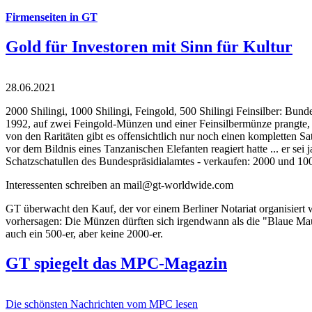
Firmenseiten in GT
Gold für Investoren mit Sinn für Kultur
28.06.2021
2000 Shilingi, 1000 Shilingi, Feingold, 500 Shilingi Feinsilber: Bun
1992, auf zwei Feingold-Münzen und einer Feinsilbermünze prangte, d
von den Raritäten gibt es offensichtlich nur noch einen kompletten
vor dem Bildnis eines Tanzanischen Elefanten reagiert hatte ... er se
Schatzschatullen des Bundespräsidialamtes - verkaufen: 2000 und 1000
Interessenten schreiben an mail@gt-worldwide.com
GT überwacht den Kauf, der vor einem Berliner Notariat organisiert
vorhersagen: Die Münzen dürften sich irgendwann als die "Blaue Maur
auch ein 500-er, aber keine 2000-er.
GT spiegelt das MPC-Magazin
Die schönsten Nachrichten vom MPC lesen