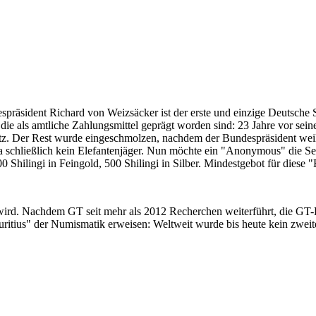
despräsident Richard von Weizsäcker ist der erste und einzige Deutsche 
ie als amtliche Zahlungsmittel geprägt worden sind: 23 Jahre vor sei
 Satz. Der Rest wurde eingeschmolzen, nachdem der Bundespräsident we
i ja schließlich kein Elefantenjäger. Nun möchte ein "Anonymous" die S
 Shilingi in Feingold, 500 Shilingi in Silber. Mindestgebot für diese
 wird. Nachdem GT seit mehr als 2012 Recherchen weiterführt, die GT
itius" der Numismatik erweisen: Weltweit wurde bis heute kein zweite