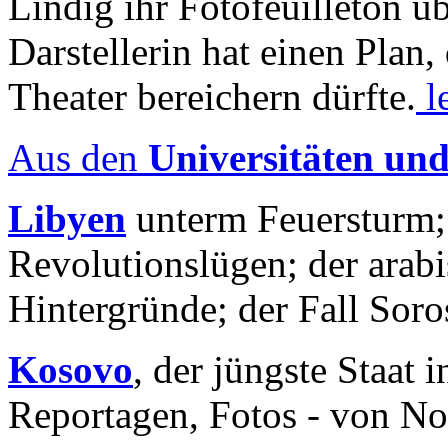
Lindig ihr Fotofeuilleton üb
Darstellerin hat einen Plan,
Theater bereichern dürfte.
l
Aus den
Universitäten un
Libyen
unterm Feuersturm;
Revolutionslügen; der arab
Hintergründe; der Fall Sor
Kosovo
, der jüngste Staat
Reportagen, Fotos - von No