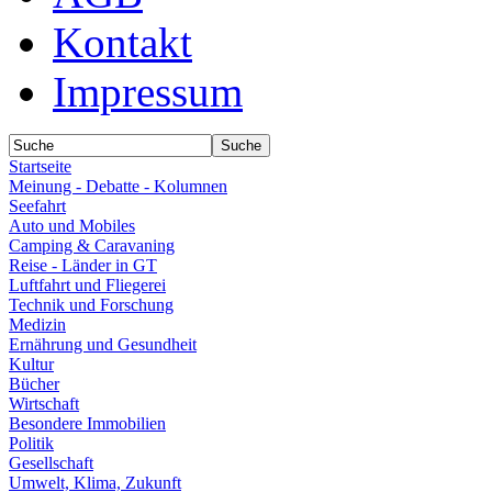
Kontakt
Impressum
Startseite
Meinung - Debatte - Kolumnen
Seefahrt
Auto und Mobiles
Camping & Caravaning
Reise - Länder in GT
Luftfahrt und Fliegerei
Technik und Forschung
Medizin
Ernährung und Gesundheit
Kultur
Bücher
Wirtschaft
Besondere Immobilien
Politik
Gesellschaft
Umwelt, Klima, Zukunft