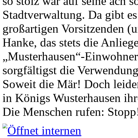
so stolz war auf seine ach s
Stadtverwaltung. Da gibt es
großartigen Vorsitzenden (
Hanke, das stets die Anlieg
„Musterhausen“-Einwohners
sorgfältigst die Verwendung
Soweit die Mär! Doch leider
in Königs Wusterhausen ih
Die Menschen rufen: Stopp