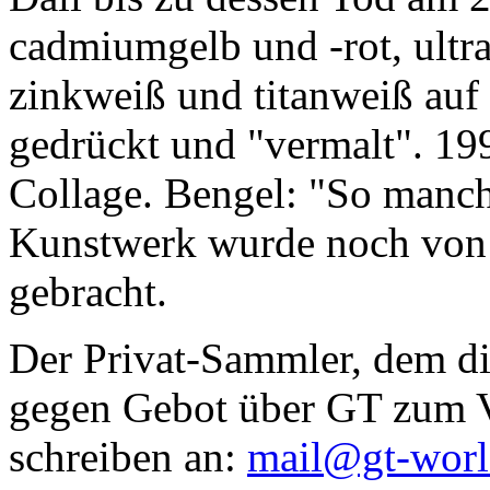
cadmiumgelb und -rot, ultr
zinkweiß und titanweiß auf d
gedrückt und "vermalt". 199
Collage. Bengel: "So manc
Kunstwerk wurde noch von Da
gebracht.
Der Privat-Sammler, dem die
gegen Gebot über GT zum Ve
schreiben an:
mail@gt-wor