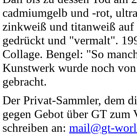
cadmiumgelb und -rot, ultr
zinkweiß und titanweiß auf d
gedrückt und "vermalt". 199
Collage. Bengel: "So manc
Kunstwerk wurde noch von Da
gebracht.
Der Privat-Sammler, dem die
gegen Gebot über GT zum Ve
schreiben an:
mail@gt-wor