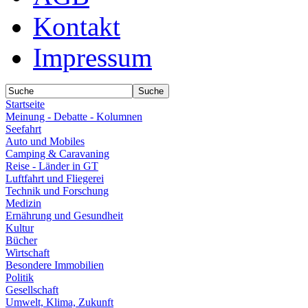
Kontakt
Impressum
Startseite
Meinung - Debatte - Kolumnen
Seefahrt
Auto und Mobiles
Camping & Caravaning
Reise - Länder in GT
Luftfahrt und Fliegerei
Technik und Forschung
Medizin
Ernährung und Gesundheit
Kultur
Bücher
Wirtschaft
Besondere Immobilien
Politik
Gesellschaft
Umwelt, Klima, Zukunft