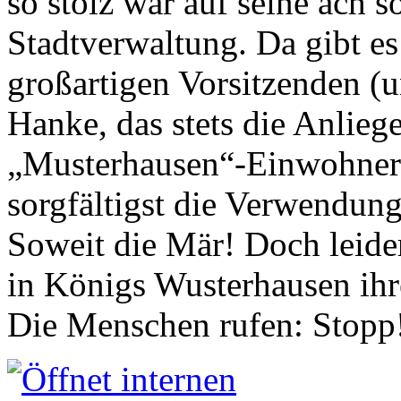
so stolz war auf seine ach s
Stadtverwaltung. Da gibt es
großartigen Vorsitzenden (
Hanke, das stets die Anlieg
„Musterhausen“-Einwohners
sorgfältigst die Verwendung
Soweit die Mär! Doch leider
in Königs Wusterhausen ih
Die Menschen rufen: Stopp