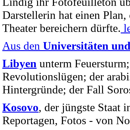
Lindig ihr Fotofeuilleton üb
Darstellerin hat einen Plan,
Theater bereichern dürfte.
l
Aus den
Universitäten un
Libyen
unterm Feuersturm;
Revolutionslügen; der arab
Hintergründe; der Fall Sor
Kosovo
, der jüngste Staat
Reportagen, Fotos - von No