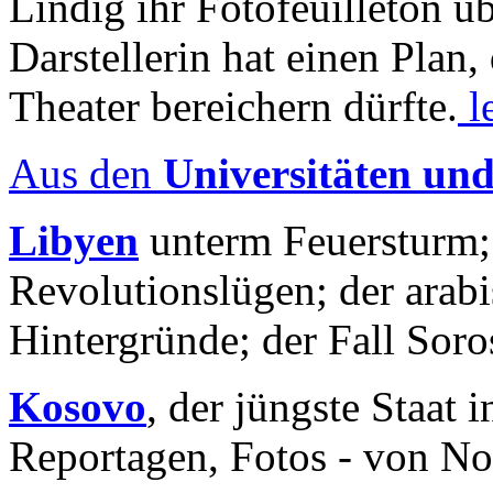
Lindig ihr Fotofeuilleton üb
Darstellerin hat einen Plan,
Theater bereichern dürfte.
l
Aus den
Universitäten un
Libyen
unterm Feuersturm;
Revolutionslügen; der arab
Hintergründe; der Fall Sor
Kosovo
, der jüngste Staat
Reportagen, Fotos - von No