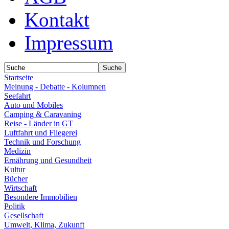
Kontakt
Impressum
Startseite
Meinung - Debatte - Kolumnen
Seefahrt
Auto und Mobiles
Camping & Caravaning
Reise - Länder in GT
Luftfahrt und Fliegerei
Technik und Forschung
Medizin
Ernährung und Gesundheit
Kultur
Bücher
Wirtschaft
Besondere Immobilien
Politik
Gesellschaft
Umwelt, Klima, Zukunft