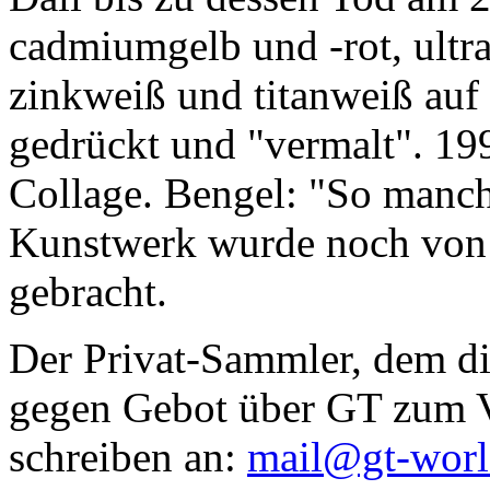
cadmiumgelb und -rot, ultr
zinkweiß und titanweiß auf d
gedrückt und "vermalt". 199
Collage. Bengel: "So manc
Kunstwerk wurde noch von Da
gebracht.
Der Privat-Sammler, dem die
gegen Gebot über GT zum Ve
schreiben an:
mail@gt-wor