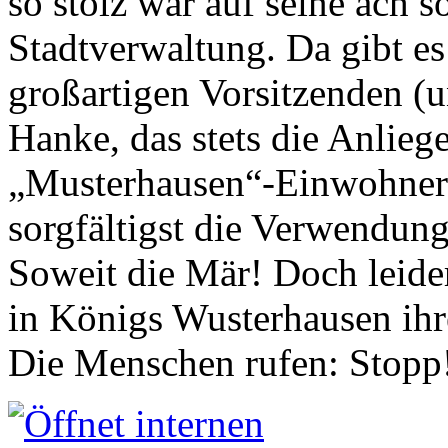
so stolz war auf seine ach s
Stadtverwaltung. Da gibt es
großartigen Vorsitzenden (
Hanke, das stets die Anlieg
„Musterhausen“-Einwohners
sorgfältigst die Verwendung
Soweit die Mär! Doch leider
in Königs Wusterhausen ih
Die Menschen rufen: Stopp