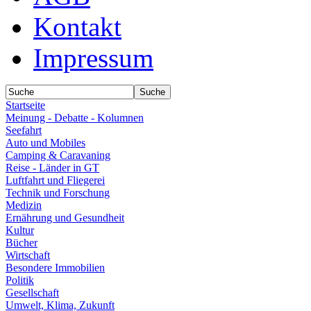
Kontakt
Impressum
Startseite
Meinung - Debatte - Kolumnen
Seefahrt
Auto und Mobiles
Camping & Caravaning
Reise - Länder in GT
Luftfahrt und Fliegerei
Technik und Forschung
Medizin
Ernährung und Gesundheit
Kultur
Bücher
Wirtschaft
Besondere Immobilien
Politik
Gesellschaft
Umwelt, Klima, Zukunft