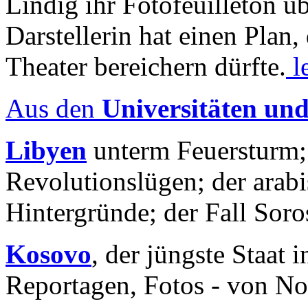
Lindig ihr Fotofeuilleton üb
Darstellerin hat einen Plan,
Theater bereichern dürfte.
l
Aus den
Universitäten un
Libyen
unterm Feuersturm;
Revolutionslügen; der arab
Hintergründe; der Fall Sor
Kosovo
, der jüngste Staat
Reportagen, Fotos - von No