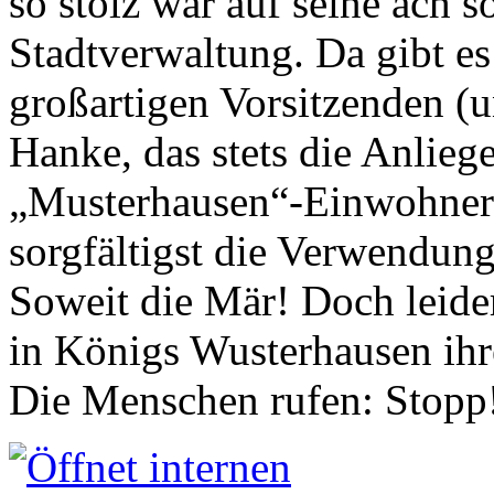
so stolz war auf seine ach s
Stadtverwaltung. Da gibt es
großartigen Vorsitzenden (
Hanke, das stets die Anlieg
„Musterhausen“-Einwohners
sorgfältigst die Verwendung
Soweit die Mär! Doch leider
in Königs Wusterhausen ih
Die Menschen rufen: Stopp