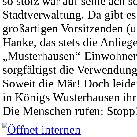
so stolz war auf seine ach s
Stadtverwaltung. Da gibt es
großartigen Vorsitzenden (
Hanke, das stets die Anlieg
„Musterhausen“-Einwohners
sorgfältigst die Verwendung
Soweit die Mär! Doch leider
in Königs Wusterhausen ih
Die Menschen rufen: Stopp