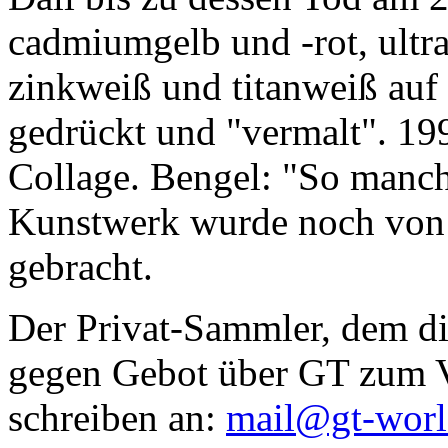
cadmiumgelb und -rot, ultr
zinkweiß und titanweiß auf d
gedrückt und "vermalt". 199
Collage. Bengel: "So manc
Kunstwerk wurde noch von Da
gebracht.
Der Privat-Sammler, dem die
gegen Gebot über GT zum Ve
schreiben an:
mail@gt-wor