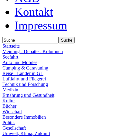
Kontakt
Impressum
Startseite
Meinung - Debatte - Kolumnen
Seefahrt
Auto und Mobiles
Camping & Caravaning
Reise - Länder in GT
Luftfahrt und Fliegerei
Technik und Forschung
Medizin
Ernährung und Gesundheit
Kultur
Bücher
Wirtschaft
Besondere Immobilien
Politik
Gesellschaft
Umwelt, Klima, Zukunft