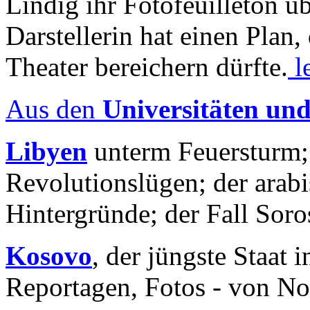
Lindig ihr Fotofeuilleton üb
Darstellerin hat einen Plan,
Theater bereichern dürfte.
l
Aus den
Universitäten un
Libyen
unterm Feuersturm;
Revolutionslügen; der arab
Hintergründe; der Fall Sor
Kosovo
, der jüngste Staat
Reportagen, Fotos - von No