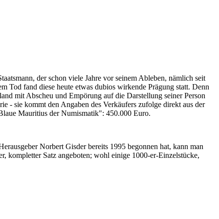
Staatsmann, der schon viele Jahre vor seinem Ableben, nämlich seit
nem Tod fand diese heute etwas dubios wirkende Prägung statt. Denn
iland mit Abscheu und Empörung auf die Darstellung seiner Person
erie - sie kommt den Angaben des Verkäufers zufolge direkt aus der
 "Blaue Mauritius der Numismatik": 450.000 Euro.
-Herausgeber Norbert Gisder bereits 1995 begonnen hat, kann man
r, kompletter Satz angeboten; wohl einige 1000-er-Einzelstücke,