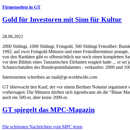
Firmenseiten in GT
Gold für Investoren mit Sinn für Kultur
28.06.2021
2000 Shilingi, 1000 Shilingi, Feingold, 500 Shilingi Feinsilber: Bun
1992, auf zwei Feingold-Münzen und einer Feinsilbermünze prangte, d
von den Raritäten gibt es offensichtlich nur noch einen kompletten
vor dem Bildnis eines Tanzanischen Elefanten reagiert hatte ... er se
Schatzschatullen des Bundespräsidialamtes - verkaufen: 2000 und 1000
Interessenten schreiben an mail@gt-worldwide.com
GT überwacht den Kauf, der vor einem Berliner Notariat organisiert
vorhersagen: Die Münzen dürften sich irgendwann als die "Blaue Maur
auch ein 500-er, aber keine 2000-er.
GT spiegelt das MPC-Magazin
Die schönsten Nachrichten vom MPC lesen