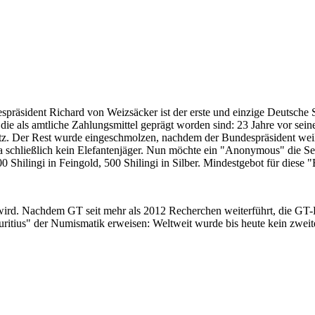
despräsident Richard von Weizsäcker ist der erste und einzige Deutsche 
ie als amtliche Zahlungsmittel geprägt worden sind: 23 Jahre vor sei
 Satz. Der Rest wurde eingeschmolzen, nachdem der Bundespräsident we
i ja schließlich kein Elefantenjäger. Nun möchte ein "Anonymous" die S
 Shilingi in Feingold, 500 Shilingi in Silber. Mindestgebot für diese
 wird. Nachdem GT seit mehr als 2012 Recherchen weiterführt, die GT
itius" der Numismatik erweisen: Weltweit wurde bis heute kein zweite