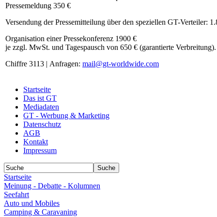
Pressemeldung 350 €
Versendung der Pressemitteilung über den speziellen GT-Verteiler: 1
Organisation einer Pressekonferenz 1900 €
je zzgl. MwSt. und Tagespausch von 650 € (garantierte Verbreitung).
Chiffre 3113 | Anfragen:
mail@gt-worldwide.com
Startseite
Das ist GT
Mediadaten
GT - Werbung & Marketing
Datenschutz
AGB
Kontakt
Impressum
Startseite
Meinung - Debatte - Kolumnen
Seefahrt
Auto und Mobiles
Camping & Caravaning