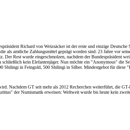
despräsident Richard von Weizsäcker ist der erste und einzige Deutsche 
ie als amtliche Zahlungsmittel geprägt worden sind: 23 Jahre vor sei
 Satz. Der Rest wurde eingeschmolzen, nachdem der Bundespräsident we
i ja schließlich kein Elefantenjäger. Nun möchte ein "Anonymous" die S
 Shilingi in Feingold, 500 Shilingi in Silber. Mindestgebot für diese
 wird. Nachdem GT seit mehr als 2012 Recherchen weiterführt, die GT
itius" der Numismatik erweisen: Weltweit wurde bis heute kein zweite