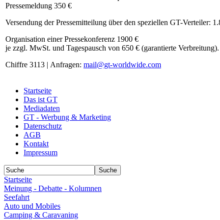
Pressemeldung 350 €
Versendung der Pressemitteilung über den speziellen GT-Verteiler: 1
Organisation einer Pressekonferenz 1900 €
je zzgl. MwSt. und Tagespausch von 650 € (garantierte Verbreitung).
Chiffre 3113 | Anfragen:
mail@gt-worldwide.com
Startseite
Das ist GT
Mediadaten
GT - Werbung & Marketing
Datenschutz
AGB
Kontakt
Impressum
Startseite
Meinung - Debatte - Kolumnen
Seefahrt
Auto und Mobiles
Camping & Caravaning