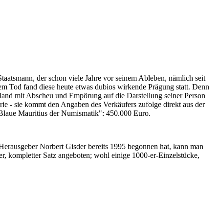
Staatsmann, der schon viele Jahre vor seinem Ableben, nämlich seit
nem Tod fand diese heute etwas dubios wirkende Prägung statt. Denn
iland mit Abscheu und Empörung auf die Darstellung seiner Person
erie - sie kommt den Angaben des Verkäufers zufolge direkt aus der
 "Blaue Mauritius der Numismatik": 450.000 Euro.
-Herausgeber Norbert Gisder bereits 1995 begonnen hat, kann man
r, kompletter Satz angeboten; wohl einige 1000-er-Einzelstücke,