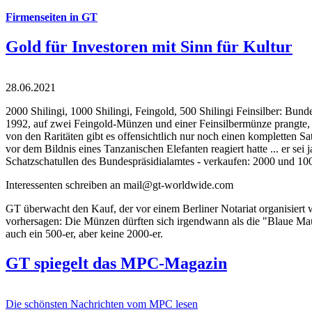
Firmenseiten in GT
Gold für Investoren mit Sinn für Kultur
28.06.2021
2000 Shilingi, 1000 Shilingi, Feingold, 500 Shilingi Feinsilber: Bun
1992, auf zwei Feingold-Münzen und einer Feinsilbermünze prangte, d
von den Raritäten gibt es offensichtlich nur noch einen kompletten
vor dem Bildnis eines Tanzanischen Elefanten reagiert hatte ... er se
Schatzschatullen des Bundespräsidialamtes - verkaufen: 2000 und 1000
Interessenten schreiben an mail@gt-worldwide.com
GT überwacht den Kauf, der vor einem Berliner Notariat organisiert
vorhersagen: Die Münzen dürften sich irgendwann als die "Blaue Maur
auch ein 500-er, aber keine 2000-er.
GT spiegelt das MPC-Magazin
Die schönsten Nachrichten vom MPC lesen