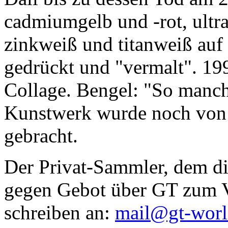
cadmiumgelb und -rot, ultr
zinkweiß und titanweiß auf d
gedrückt und "vermalt". 199
Collage. Bengel: "So manc
Kunstwerk wurde noch von Da
gebracht.
Der Privat-Sammler, dem die
gegen Gebot über GT zum Ve
schreiben an:
mail@gt-wor