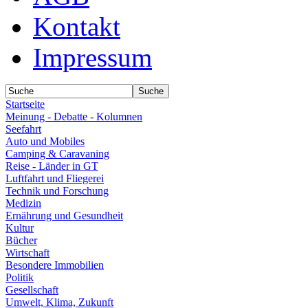
Kontakt
Impressum
Startseite
Meinung - Debatte - Kolumnen
Seefahrt
Auto und Mobiles
Camping & Caravaning
Reise - Länder in GT
Luftfahrt und Fliegerei
Technik und Forschung
Medizin
Ernährung und Gesundheit
Kultur
Bücher
Wirtschaft
Besondere Immobilien
Politik
Gesellschaft
Umwelt, Klima, Zukunft