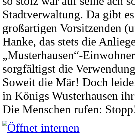
so stolz war auf seine ach s
Stadtverwaltung. Da gibt es
großartigen Vorsitzenden (
Hanke, das stets die Anlieg
„Musterhausen“-Einwohners
sorgfältigst die Verwendung
Soweit die Mär! Doch leider
in Königs Wusterhausen ih
Die Menschen rufen: Stopp