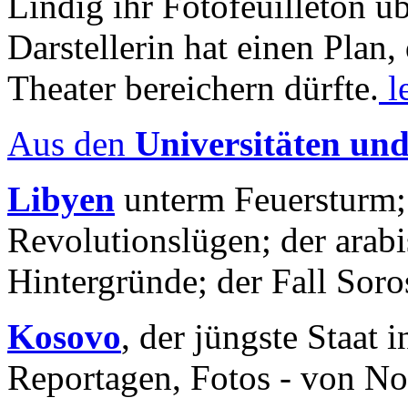
Lindig ihr Fotofeuilleton üb
Darstellerin hat einen Plan,
Theater bereichern dürfte.
l
Aus den
Universitäten un
Libyen
unterm Feuersturm;
Revolutionslügen; der arab
Hintergründe; der Fall Sor
Kosovo
, der jüngste Staat
Reportagen, Fotos - von No