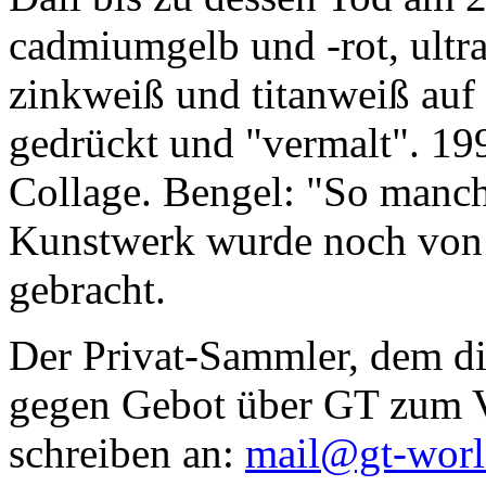
cadmiumgelb und -rot, ultr
zinkweiß und titanweiß auf d
gedrückt und "vermalt". 199
Collage. Bengel: "So manc
Kunstwerk wurde noch von Da
gebracht.
Der Privat-Sammler, dem die
gegen Gebot über GT zum Ve
schreiben an:
mail@gt-wor