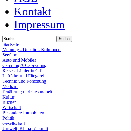
Kontakt
Impressum
Startseite
Meinung - Debatte - Kolumnen
Seefahrt
Auto und Mobiles
Camping & Caravaning
Reise - Länder in GT
Luftfahrt und Fliegerei
Technik und Forschung
Medizin
Ernährung und Gesundheit
Kultur
Bücher
Wirtschaft
Besondere Immobilien
Politik
Gesellschaft
Umwelt, Klima, Zukunft