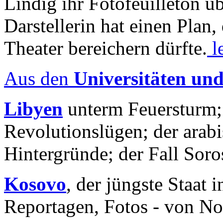
Lindig ihr Fotofeuilleton üb
Darstellerin hat einen Plan,
Theater bereichern dürfte.
l
Aus den
Universitäten un
Libyen
unterm Feuersturm;
Revolutionslügen; der arab
Hintergründe; der Fall Sor
Kosovo
, der jüngste Staat
Reportagen, Fotos - von No