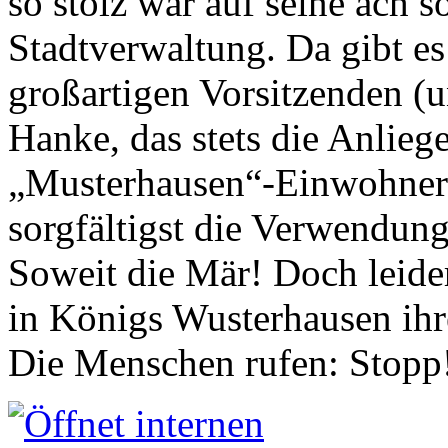
so stolz war auf seine ach s
Stadtverwaltung. Da gibt es
großartigen Vorsitzenden (
Hanke, das stets die Anlieg
„Musterhausen“-Einwohners
sorgfältigst die Verwendung
Soweit die Mär! Doch leider
in Königs Wusterhausen ih
Die Menschen rufen: Stopp