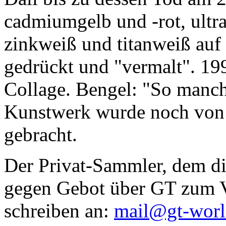
cadmiumgelb und -rot, ultr
zinkweiß und titanweiß auf d
gedrückt und "vermalt". 199
Collage. Bengel: "So manc
Kunstwerk wurde noch von Da
gebracht.
Der Privat-Sammler, dem die
gegen Gebot über GT zum Ve
schreiben an:
mail@gt-wor