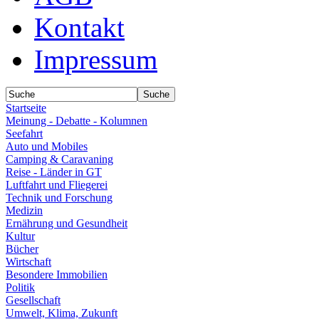
Kontakt
Impressum
Startseite
Meinung - Debatte - Kolumnen
Seefahrt
Auto und Mobiles
Camping & Caravaning
Reise - Länder in GT
Luftfahrt und Fliegerei
Technik und Forschung
Medizin
Ernährung und Gesundheit
Kultur
Bücher
Wirtschaft
Besondere Immobilien
Politik
Gesellschaft
Umwelt, Klima, Zukunft