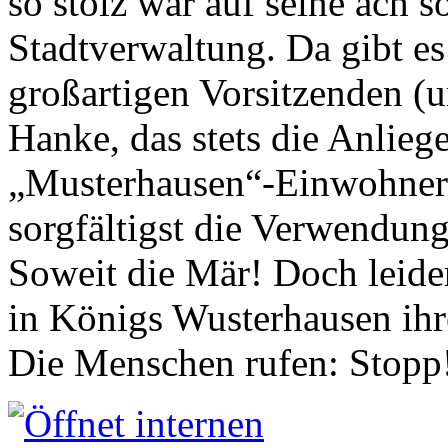
so stolz war auf seine ach s
Stadtverwaltung. Da gibt es
großartigen Vorsitzenden (
Hanke, das stets die Anlieg
„Musterhausen“-Einwohners
sorgfältigst die Verwendung
Soweit die Mär! Doch leider
in Königs Wusterhausen ih
Die Menschen rufen: Stopp