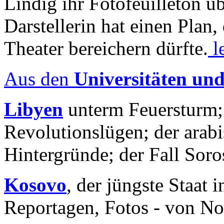
Lindig ihr Fotofeuilleton üb
Darstellerin hat einen Plan,
Theater bereichern dürfte.
l
Aus den
Universitäten un
Libyen
unterm Feuersturm;
Revolutionslügen; der arab
Hintergründe; der Fall Sor
Kosovo
, der jüngste Staat
Reportagen, Fotos - von No