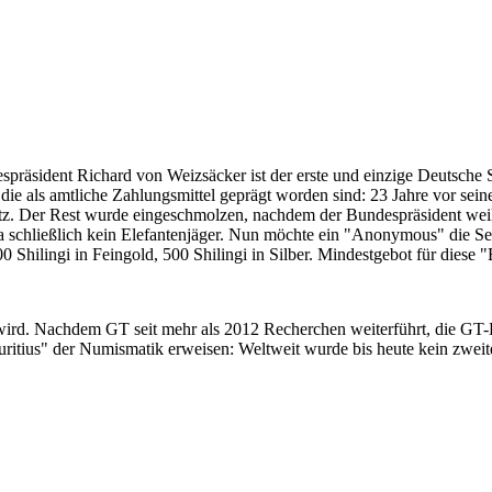
despräsident Richard von Weizsäcker ist der erste und einzige Deutsche 
ie als amtliche Zahlungsmittel geprägt worden sind: 23 Jahre vor sei
 Satz. Der Rest wurde eingeschmolzen, nachdem der Bundespräsident we
i ja schließlich kein Elefantenjäger. Nun möchte ein "Anonymous" die S
 Shilingi in Feingold, 500 Shilingi in Silber. Mindestgebot für diese
 wird. Nachdem GT seit mehr als 2012 Recherchen weiterführt, die GT
itius" der Numismatik erweisen: Weltweit wurde bis heute kein zweite