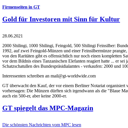
Firmenseiten in GT
Gold für Investoren mit Sinn für Kultur
28.06.2021
2000 Shilingi, 1000 Shilingi, Feingold, 500 Shilingi Feinsilber: Bun
1992, auf zwei Feingold-Münzen und einer Feinsilbermünze prangte, d
von den Raritäten gibt es offensichtlich nur noch einen kompletten
vor dem Bildnis eines Tanzanischen Elefanten reagiert hatte ... er se
Schatzschatullen des Bundespräsidialamtes - verkaufen: 2000 und 1000
Interessenten schreiben an mail@gt-worldwide.com
GT überwacht den Kauf, der vor einem Berliner Notariat organisiert
vorhersagen: Die Münzen dürften sich irgendwann als die "Blaue Maur
auch ein 500-er, aber keine 2000-er.
GT spiegelt das MPC-Magazin
Die schönsten Nachrichten vom MPC lesen