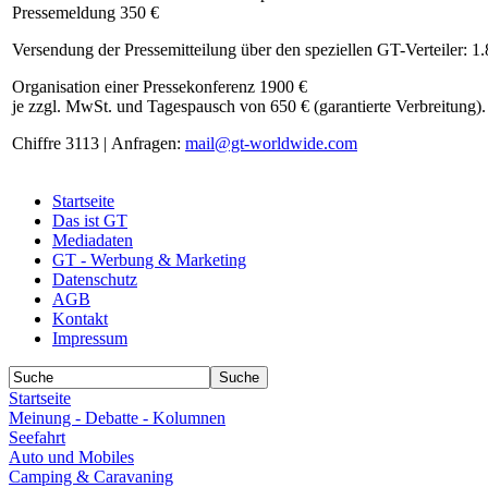
Pressemeldung 350 €
Versendung der Pressemitteilung über den speziellen GT-Verteiler: 1
Organisation einer Pressekonferenz 1900 €
je zzgl. MwSt. und Tagespausch von 650 € (garantierte Verbreitung).
Chiffre 3113 | Anfragen:
mail@gt-worldwide.com
Startseite
Das ist GT
Mediadaten
GT - Werbung & Marketing
Datenschutz
AGB
Kontakt
Impressum
Startseite
Meinung - Debatte - Kolumnen
Seefahrt
Auto und Mobiles
Camping & Caravaning