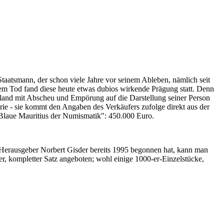
Staatsmann, der schon viele Jahre vor seinem Ableben, nämlich seit
nem Tod fand diese heute etwas dubios wirkende Prägung statt. Denn
iland mit Abscheu und Empörung auf die Darstellung seiner Person
erie - sie kommt den Angaben des Verkäufers zufolge direkt aus der
 "Blaue Mauritius der Numismatik": 450.000 Euro.
-Herausgeber Norbert Gisder bereits 1995 begonnen hat, kann man
r, kompletter Satz angeboten; wohl einige 1000-er-Einzelstücke,