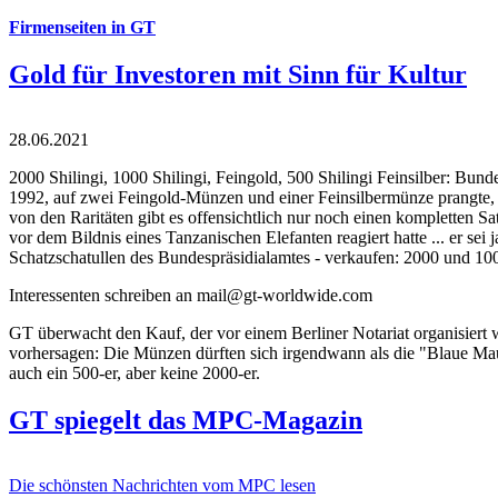
Firmenseiten in GT
Gold für Investoren mit Sinn für Kultur
28.06.2021
2000 Shilingi, 1000 Shilingi, Feingold, 500 Shilingi Feinsilber: Bun
1992, auf zwei Feingold-Münzen und einer Feinsilbermünze prangte, d
von den Raritäten gibt es offensichtlich nur noch einen kompletten
vor dem Bildnis eines Tanzanischen Elefanten reagiert hatte ... er se
Schatzschatullen des Bundespräsidialamtes - verkaufen: 2000 und 1000
Interessenten schreiben an mail@gt-worldwide.com
GT überwacht den Kauf, der vor einem Berliner Notariat organisiert
vorhersagen: Die Münzen dürften sich irgendwann als die "Blaue Maur
auch ein 500-er, aber keine 2000-er.
GT spiegelt das MPC-Magazin
Die schönsten Nachrichten vom MPC lesen