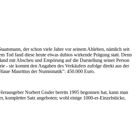
Staatsmann, der schon viele Jahre vor seinem Ableben, nämlich seit
nem Tod fand diese heute etwas dubios wirkende Prägung statt. Denn
iland mit Abscheu und Empörung auf die Darstellung seiner Person
erie - sie kommt den Angaben des Verkäufers zufolge direkt aus der
 "Blaue Mauritius der Numismatik": 450.000 Euro.
-Herausgeber Norbert Gisder bereits 1995 begonnen hat, kann man
r, kompletter Satz angeboten; wohl einige 1000-er-Einzelstücke,