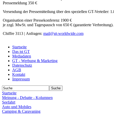
Pressemeldung 350 €
Versendung der Pressemitteilung über den speziellen GT-Verteiler: 1
Organisation einer Pressekonferenz 1900 €
je zzgl. MwSt. und Tagespausch von 650 € (garantierte Verbreitung).
Chiffre 3113 | Anfragen:
mail@gt-worldwide.com
Startseite
Das ist GT
Mediadaten
GT - Werbung & Marketing
Datenschutz
AGB
Kontakt
Impressum
Startseite
Meinung - Debatte - Kolumnen
Seefahrt
Auto und Mobiles
Camping & Caravaning