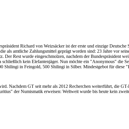
despräsident Richard von Weizsäcker ist der erste und einzige Deutsche 
ie als amtliche Zahlungsmittel geprägt worden sind: 23 Jahre vor sei
 Satz. Der Rest wurde eingeschmolzen, nachdem der Bundespräsident we
i ja schließlich kein Elefantenjäger. Nun möchte ein "Anonymous" die S
 Shilingi in Feingold, 500 Shilingi in Silber. Mindestgebot für diese
 wird. Nachdem GT seit mehr als 2012 Recherchen weiterführt, die GT
itius" der Numismatik erweisen: Weltweit wurde bis heute kein zweite