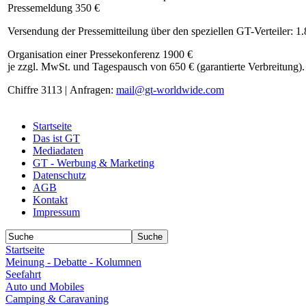
Pressemeldung 350 €
Versendung der Pressemitteilung über den speziellen GT-Verteiler: 1
Organisation einer Pressekonferenz 1900 €
je zzgl. MwSt. und Tagespausch von 650 € (garantierte Verbreitung).
Chiffre 3113 | Anfragen:
mail@gt-worldwide.com
Startseite
Das ist GT
Mediadaten
GT - Werbung & Marketing
Datenschutz
AGB
Kontakt
Impressum
Startseite
Meinung - Debatte - Kolumnen
Seefahrt
Auto und Mobiles
Camping & Caravaning