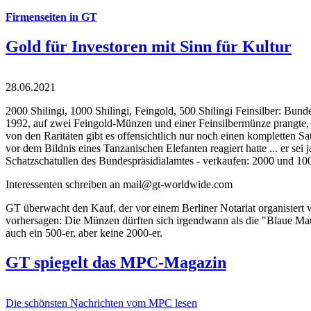
Firmenseiten in GT
Gold für Investoren mit Sinn für Kultur
28.06.2021
2000 Shilingi, 1000 Shilingi, Feingold, 500 Shilingi Feinsilber: Bun
1992, auf zwei Feingold-Münzen und einer Feinsilbermünze prangte, d
von den Raritäten gibt es offensichtlich nur noch einen kompletten
vor dem Bildnis eines Tanzanischen Elefanten reagiert hatte ... er se
Schatzschatullen des Bundespräsidialamtes - verkaufen: 2000 und 1000
Interessenten schreiben an mail@gt-worldwide.com
GT überwacht den Kauf, der vor einem Berliner Notariat organisiert
vorhersagen: Die Münzen dürften sich irgendwann als die "Blaue Maur
auch ein 500-er, aber keine 2000-er.
GT spiegelt das MPC-Magazin
Die schönsten Nachrichten vom MPC lesen