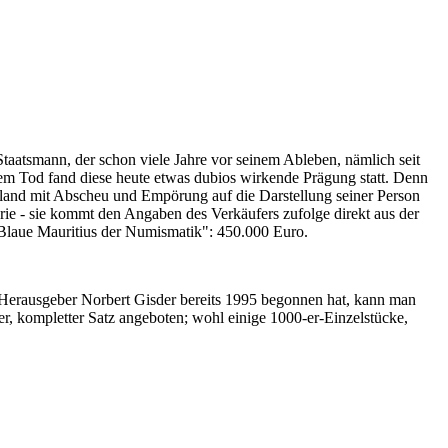
Staatsmann, der schon viele Jahre vor seinem Ableben, nämlich seit
nem Tod fand diese heute etwas dubios wirkende Prägung statt. Denn
iland mit Abscheu und Empörung auf die Darstellung seiner Person
erie - sie kommt den Angaben des Verkäufers zufolge direkt aus der
 "Blaue Mauritius der Numismatik": 450.000 Euro.
-Herausgeber Norbert Gisder bereits 1995 begonnen hat, kann man
r, kompletter Satz angeboten; wohl einige 1000-er-Einzelstücke,