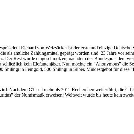
despräsident Richard von Weizsäcker ist der erste und einzige Deutsche 
ie als amtliche Zahlungsmittel geprägt worden sind: 23 Jahre vor sei
 Satz. Der Rest wurde eingeschmolzen, nachdem der Bundespräsident we
i ja schließlich kein Elefantenjäger. Nun möchte ein "Anonymous" die S
 Shilingi in Feingold, 500 Shilingi in Silber. Mindestgebot für diese
 wird. Nachdem GT seit mehr als 2012 Recherchen weiterführt, die GT
itius" der Numismatik erweisen: Weltweit wurde bis heute kein zweite