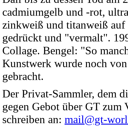
cadmiumgelb und -rot, ultr
zinkweiß und titanweiß auf d
gedrückt und "vermalt". 199
Collage. Bengel: "So manc
Kunstwerk wurde noch von Da
gebracht.
Der Privat-Sammler, dem die
gegen Gebot über GT zum Ve
schreiben an:
mail@gt-wor