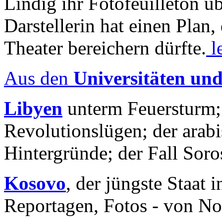
Lindig ihr Fotofeuilleton üb
Darstellerin hat einen Plan,
Theater bereichern dürfte.
l
Aus den
Universitäten un
Libyen
unterm Feuersturm;
Revolutionslügen; der arab
Hintergründe; der Fall Sor
Kosovo
, der jüngste Staat
Reportagen, Fotos - von No