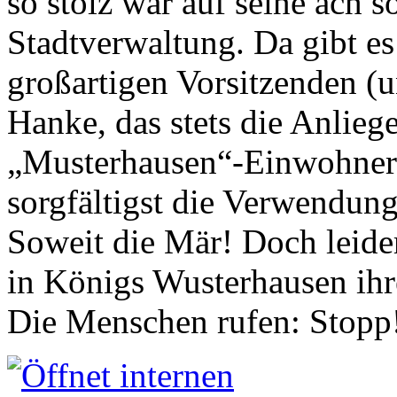
so stolz war auf seine ach s
Stadtverwaltung. Da gibt es
großartigen Vorsitzenden (
Hanke, das stets die Anlieg
„Musterhausen“-Einwohners
sorgfältigst die Verwendung
Soweit die Mär! Doch leider
in Königs Wusterhausen ih
Die Menschen rufen: Stopp