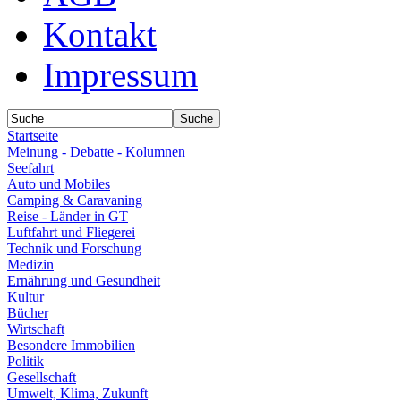
Kontakt
Impressum
Startseite
Meinung - Debatte - Kolumnen
Seefahrt
Auto und Mobiles
Camping & Caravaning
Reise - Länder in GT
Luftfahrt und Fliegerei
Technik und Forschung
Medizin
Ernährung und Gesundheit
Kultur
Bücher
Wirtschaft
Besondere Immobilien
Politik
Gesellschaft
Umwelt, Klima, Zukunft