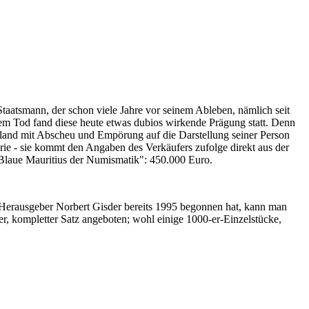
Staatsmann, der schon viele Jahre vor seinem Ableben, nämlich seit
nem Tod fand diese heute etwas dubios wirkende Prägung statt. Denn
iland mit Abscheu und Empörung auf die Darstellung seiner Person
erie - sie kommt den Angaben des Verkäufers zufolge direkt aus der
 "Blaue Mauritius der Numismatik": 450.000 Euro.
-Herausgeber Norbert Gisder bereits 1995 begonnen hat, kann man
r, kompletter Satz angeboten; wohl einige 1000-er-Einzelstücke,