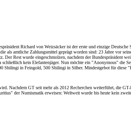
despräsident Richard von Weizsäcker ist der erste und einzige Deutsche 
ie als amtliche Zahlungsmittel geprägt worden sind: 23 Jahre vor sei
 Satz. Der Rest wurde eingeschmolzen, nachdem der Bundespräsident we
i ja schließlich kein Elefantenjäger. Nun möchte ein "Anonymous" die S
 Shilingi in Feingold, 500 Shilingi in Silber. Mindestgebot für diese
 wird. Nachdem GT seit mehr als 2012 Recherchen weiterführt, die GT
itius" der Numismatik erweisen: Weltweit wurde bis heute kein zweite