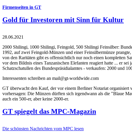
Firmenseiten in GT
Gold für Investoren mit Sinn für Kultur
28.06.2021
2000 Shilingi, 1000 Shilingi, Feingold, 500 Shilingi Feinsilber: Bun
1992, auf zwei Feingold-Münzen und einer Feinsilbermünze prangte, d
von den Raritäten gibt es offensichtlich nur noch einen kompletten
vor dem Bildnis eines Tanzanischen Elefanten reagiert hatte ... er se
Schatzschatullen des Bundespräsidialamtes - verkaufen: 2000 und 1000
Interessenten schreiben an mail@gt-worldwide.com
GT überwacht den Kauf, der vor einem Berliner Notariat organisiert
vorhersagen: Die Münzen dürften sich irgendwann als die "Blaue Maur
auch ein 500-er, aber keine 2000-er.
GT spiegelt das MPC-Magazin
Die schönsten Nachrichten vom MPC lesen