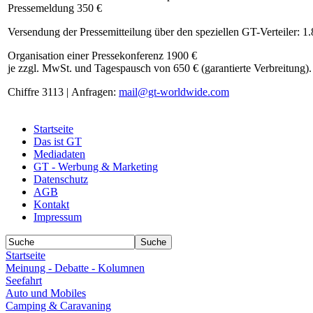
Pressemeldung 350 €
Versendung der Pressemitteilung über den speziellen GT-Verteiler: 1
Organisation einer Pressekonferenz 1900 €
je zzgl. MwSt. und Tagespausch von 650 € (garantierte Verbreitung).
Chiffre 3113 | Anfragen:
mail@gt-worldwide.com
Startseite
Das ist GT
Mediadaten
GT - Werbung & Marketing
Datenschutz
AGB
Kontakt
Impressum
Startseite
Meinung - Debatte - Kolumnen
Seefahrt
Auto und Mobiles
Camping & Caravaning