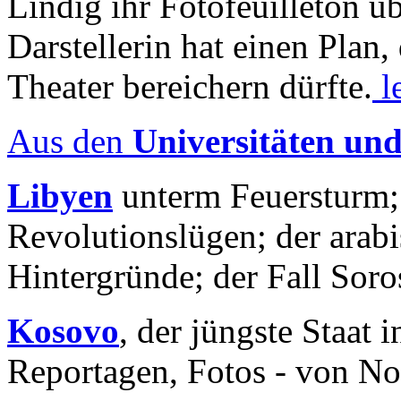
Lindig ihr Fotofeuilleton üb
Darstellerin hat einen Plan,
Theater bereichern dürfte.
l
Aus den
Universitäten un
Libyen
unterm Feuersturm;
Revolutionslügen; der arab
Hintergründe; der Fall Sor
Kosovo
, der jüngste Staat
Reportagen, Fotos - von No