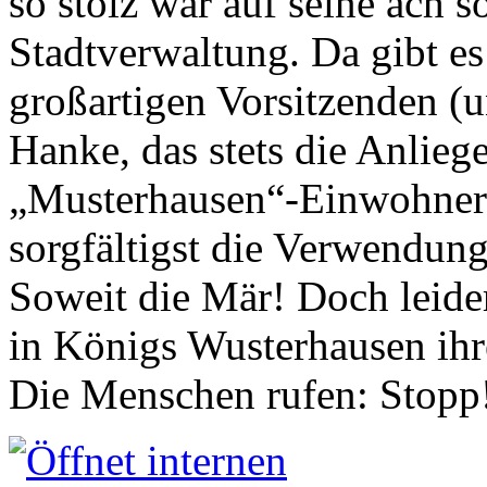
so stolz war auf seine ach s
Stadtverwaltung. Da gibt es
großartigen Vorsitzenden (
Hanke, das stets die Anlieg
„Musterhausen“-Einwohners
sorgfältigst die Verwendung
Soweit die Mär! Doch leider
in Königs Wusterhausen ih
Die Menschen rufen: Stopp