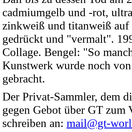
cadmiumgelb und -rot, ultr
zinkweiß und titanweiß auf d
gedrückt und "vermalt". 199
Collage. Bengel: "So manc
Kunstwerk wurde noch von Da
gebracht.
Der Privat-Sammler, dem die
gegen Gebot über GT zum Ve
schreiben an:
mail@gt-wor