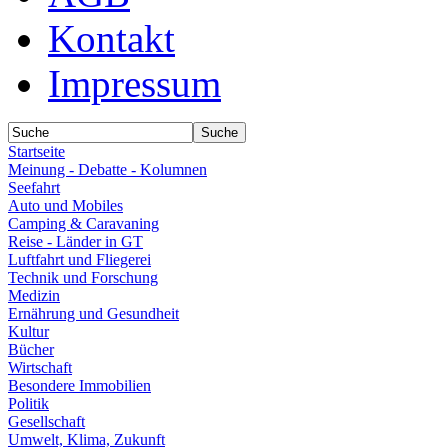
Kontakt
Impressum
Startseite
Meinung - Debatte - Kolumnen
Seefahrt
Auto und Mobiles
Camping & Caravaning
Reise - Länder in GT
Luftfahrt und Fliegerei
Technik und Forschung
Medizin
Ernährung und Gesundheit
Kultur
Bücher
Wirtschaft
Besondere Immobilien
Politik
Gesellschaft
Umwelt, Klima, Zukunft