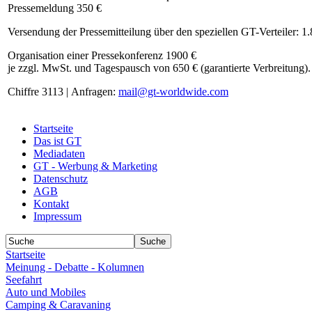
Pressemeldung 350 €
Versendung der Pressemitteilung über den speziellen GT-Verteiler: 1
Organisation einer Pressekonferenz 1900 €
je zzgl. MwSt. und Tagespausch von 650 € (garantierte Verbreitung).
Chiffre 3113 | Anfragen:
mail@gt-worldwide.com
Startseite
Das ist GT
Mediadaten
GT - Werbung & Marketing
Datenschutz
AGB
Kontakt
Impressum
Startseite
Meinung - Debatte - Kolumnen
Seefahrt
Auto und Mobiles
Camping & Caravaning