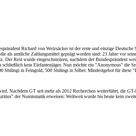
despräsident Richard von Weizsäcker ist der erste und einzige Deutsche 
ie als amtliche Zahlungsmittel geprägt worden sind: 23 Jahre vor sei
 Satz. Der Rest wurde eingeschmolzen, nachdem der Bundespräsident we
i ja schließlich kein Elefantenjäger. Nun möchte ein "Anonymous" die S
 Shilingi in Feingold, 500 Shilingi in Silber. Mindestgebot für diese
 wird. Nachdem GT seit mehr als 2012 Recherchen weiterführt, die GT
itius" der Numismatik erweisen: Weltweit wurde bis heute kein zweite