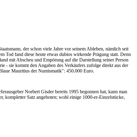
Staatsmann, der schon viele Jahre vor seinem Ableben, nämlich seit
nem Tod fand diese heute etwas dubios wirkende Prägung statt. Denn
iland mit Abscheu und Empörung auf die Darstellung seiner Person
erie - sie kommt den Angaben des Verkäufers zufolge direkt aus der
 "Blaue Mauritius der Numismatik": 450.000 Euro.
-Herausgeber Norbert Gisder bereits 1995 begonnen hat, kann man
r, kompletter Satz angeboten; wohl einige 1000-er-Einzelstücke,