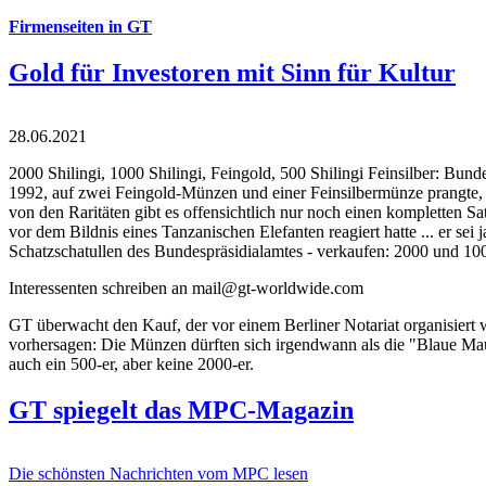
Firmenseiten in GT
Gold für Investoren mit Sinn für Kultur
28.06.2021
2000 Shilingi, 1000 Shilingi, Feingold, 500 Shilingi Feinsilber: Bun
1992, auf zwei Feingold-Münzen und einer Feinsilbermünze prangte, d
von den Raritäten gibt es offensichtlich nur noch einen kompletten
vor dem Bildnis eines Tanzanischen Elefanten reagiert hatte ... er se
Schatzschatullen des Bundespräsidialamtes - verkaufen: 2000 und 1000
Interessenten schreiben an mail@gt-worldwide.com
GT überwacht den Kauf, der vor einem Berliner Notariat organisiert
vorhersagen: Die Münzen dürften sich irgendwann als die "Blaue Maur
auch ein 500-er, aber keine 2000-er.
GT spiegelt das MPC-Magazin
Die schönsten Nachrichten vom MPC lesen