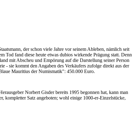
Staatsmann, der schon viele Jahre vor seinem Ableben, nämlich seit
nem Tod fand diese heute etwas dubios wirkende Prägung statt. Denn
iland mit Abscheu und Empörung auf die Darstellung seiner Person
erie - sie kommt den Angaben des Verkäufers zufolge direkt aus der
 "Blaue Mauritius der Numismatik": 450.000 Euro.
-Herausgeber Norbert Gisder bereits 1995 begonnen hat, kann man
r, kompletter Satz angeboten; wohl einige 1000-er-Einzelstücke,