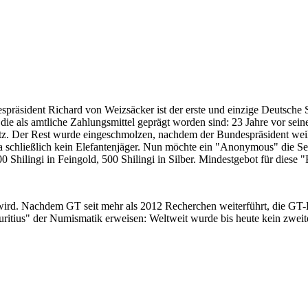
despräsident Richard von Weizsäcker ist der erste und einzige Deutsche 
ie als amtliche Zahlungsmittel geprägt worden sind: 23 Jahre vor sei
 Satz. Der Rest wurde eingeschmolzen, nachdem der Bundespräsident we
i ja schließlich kein Elefantenjäger. Nun möchte ein "Anonymous" die S
 Shilingi in Feingold, 500 Shilingi in Silber. Mindestgebot für diese
 wird. Nachdem GT seit mehr als 2012 Recherchen weiterführt, die GT
itius" der Numismatik erweisen: Weltweit wurde bis heute kein zweite