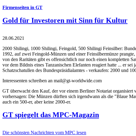
Firmenseiten in GT
Gold für Investoren mit Sinn für Kultur
28.06.2021
2000 Shilingi, 1000 Shilingi, Feingold, 500 Shilingi Feinsilber: Bun
1992, auf zwei Feingold-Münzen und einer Feinsilbermünze prangte, d
von den Raritäten gibt es offensichtlich nur noch einen kompletten
vor dem Bildnis eines Tanzanischen Elefanten reagiert hatte ... er se
Schatzschatullen des Bundespräsidialamtes - verkaufen: 2000 und 1000
Interessenten schreiben an mail@gt-worldwide.com
GT überwacht den Kauf, der vor einem Berliner Notariat organisiert
vorhersagen: Die Münzen dürften sich irgendwann als die "Blaue Maur
auch ein 500-er, aber keine 2000-er.
GT spiegelt das MPC-Magazin
Die schönsten Nachrichten vom MPC lesen