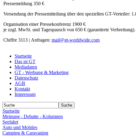
Pressemeldung 350 €
Versendung der Pressemitteilung über den speziellen GT-Verteiler: 1
Organisation einer Pressekonferenz 1900 €
je zzgl. MwSt. und Tagespausch von 650 € (garantierte Verbreitung).
Chiffre 3113 | Anfragen:
mail@gt-worldwide.com
Startseite
Das ist GT
Mediadaten
GT - Werbung & Marketing
Datenschutz
AGB
Kontakt
Impressum
Startseite
Meinung - Debatte - Kolumnen
Seefahrt
Auto und Mobiles
Camping & Caravaning