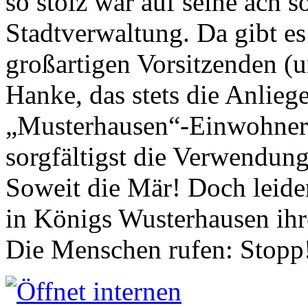
so stolz war auf seine ach s
Stadtverwaltung. Da gibt es
großartigen Vorsitzenden (
Hanke, das stets die Anlieg
„Musterhausen“-Einwohners
sorgfältigst die Verwendung
Soweit die Mär! Doch leider
in Königs Wusterhausen ih
Die Menschen rufen: Stopp