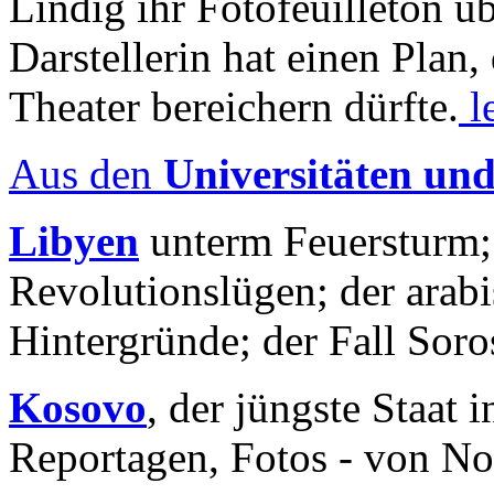
Lindig ihr Fotofeuilleton üb
Darstellerin hat einen Plan,
Theater bereichern dürfte.
l
Aus den
Universitäten un
Libyen
unterm Feuersturm;
Revolutionslügen; der arab
Hintergründe; der Fall Sor
Kosovo
, der jüngste Staat
Reportagen, Fotos - von No