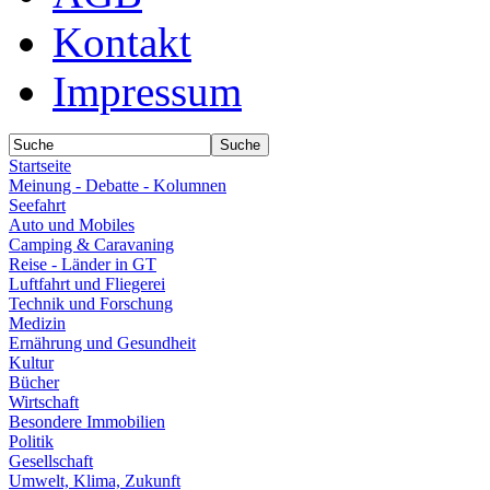
Kontakt
Impressum
Startseite
Meinung - Debatte - Kolumnen
Seefahrt
Auto und Mobiles
Camping & Caravaning
Reise - Länder in GT
Luftfahrt und Fliegerei
Technik und Forschung
Medizin
Ernährung und Gesundheit
Kultur
Bücher
Wirtschaft
Besondere Immobilien
Politik
Gesellschaft
Umwelt, Klima, Zukunft