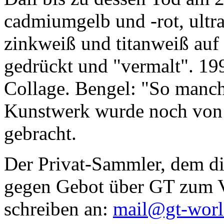
cadmiumgelb und -rot, ultr
zinkweiß und titanweiß auf d
gedrückt und "vermalt". 199
Collage. Bengel: "So manc
Kunstwerk wurde noch von Da
gebracht.
Der Privat-Sammler, dem die
gegen Gebot über GT zum Ve
schreiben an:
mail@gt-wor