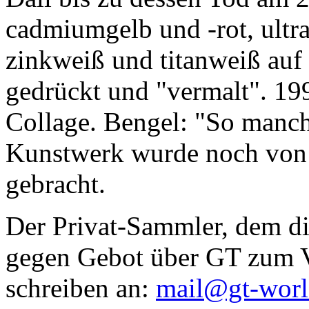
cadmiumgelb und -rot, ultr
zinkweiß und titanweiß auf d
gedrückt und "vermalt". 199
Collage. Bengel: "So manc
Kunstwerk wurde noch von Da
gebracht.
Der Privat-Sammler, dem die
gegen Gebot über GT zum Ve
schreiben an:
mail@gt-wor