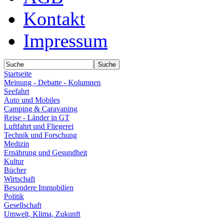
Kontakt
Impressum
Startseite
Meinung - Debatte - Kolumnen
Seefahrt
Auto und Mobiles
Camping & Caravaning
Reise - Länder in GT
Luftfahrt und Fliegerei
Technik und Forschung
Medizin
Ernährung und Gesundheit
Kultur
Bücher
Wirtschaft
Besondere Immobilien
Politik
Gesellschaft
Umwelt, Klima, Zukunft