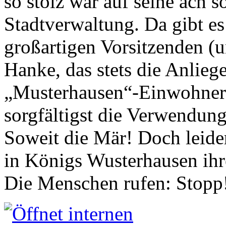
so stolz war auf seine ach s
Stadtverwaltung. Da gibt es
großartigen Vorsitzenden (
Hanke, das stets die Anlieg
„Musterhausen“-Einwohners
sorgfältigst die Verwendung
Soweit die Mär! Doch leider
in Königs Wusterhausen ih
Die Menschen rufen: Stopp