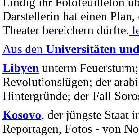
Lindig ihr Fotofeuilleton üb
Darstellerin hat einen Plan,
Theater bereichern dürfte.
l
Aus den
Universitäten un
Libyen
unterm Feuersturm;
Revolutionslügen; der arab
Hintergründe; der Fall Sor
Kosovo
, der jüngste Staat
Reportagen, Fotos - von No