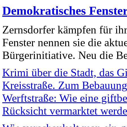
Demokratisches Fenste
Zernsdorfer kämpfen für ih
Fenster nennen sie die aktu
Bürgerinitiative. Neu die Be
Krimi über die Stadt, das G
Kreisstraße. Zum Bebauungs
Werftstraße: Wie eine giftb
Rücksicht vermarktet werde