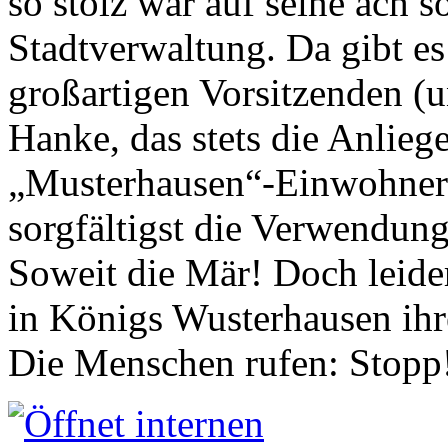
so stolz war auf seine ach s
Stadtverwaltung. Da gibt es
großartigen Vorsitzenden (
Hanke, das stets die Anlieg
„Musterhausen“-Einwohners
sorgfältigst die Verwendung
Soweit die Mär! Doch leider
in Königs Wusterhausen ih
Die Menschen rufen: Stopp