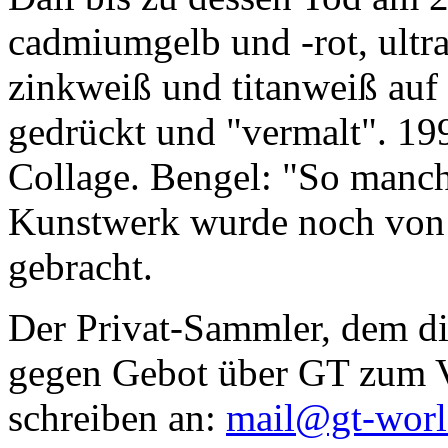
cadmiumgelb und -rot, ultr
zinkweiß und titanweiß auf d
gedrückt und "vermalt". 199
Collage. Bengel: "So manc
Kunstwerk wurde noch von Da
gebracht.
Der Privat-Sammler, dem die
gegen Gebot über GT zum Ve
schreiben an:
mail@gt-wor