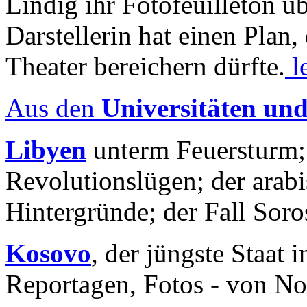
Lindig ihr Fotofeuilleton üb
Darstellerin hat einen Plan,
Theater bereichern dürfte.
l
Aus den
Universitäten un
Libyen
unterm Feuersturm;
Revolutionslügen; der arab
Hintergründe; der Fall Sor
Kosovo
, der jüngste Staat
Reportagen, Fotos - von No