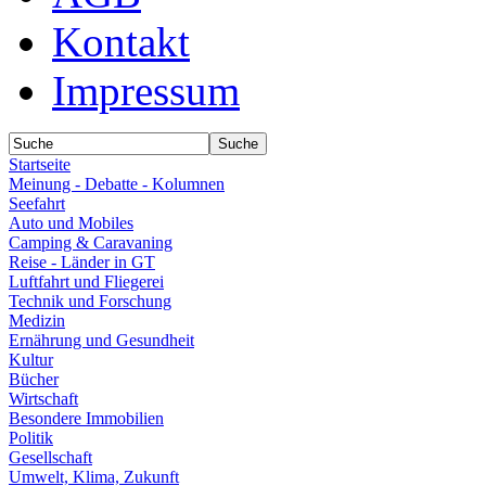
Kontakt
Impressum
Startseite
Meinung - Debatte - Kolumnen
Seefahrt
Auto und Mobiles
Camping & Caravaning
Reise - Länder in GT
Luftfahrt und Fliegerei
Technik und Forschung
Medizin
Ernährung und Gesundheit
Kultur
Bücher
Wirtschaft
Besondere Immobilien
Politik
Gesellschaft
Umwelt, Klima, Zukunft