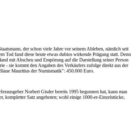
Staatsmann, der schon viele Jahre vor seinem Ableben, nämlich seit
nem Tod fand diese heute etwas dubios wirkende Prägung statt. Denn
iland mit Abscheu und Empörung auf die Darstellung seiner Person
erie - sie kommt den Angaben des Verkäufers zufolge direkt aus der
 "Blaue Mauritius der Numismatik": 450.000 Euro.
-Herausgeber Norbert Gisder bereits 1995 begonnen hat, kann man
r, kompletter Satz angeboten; wohl einige 1000-er-Einzelstücke,