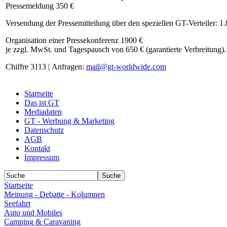
Pressemeldung 350 €
Versendung der Pressemitteilung über den speziellen GT-Verteiler: 1
Organisation einer Pressekonferenz 1900 €
je zzgl. MwSt. und Tagespausch von 650 € (garantierte Verbreitung).
Chiffre 3113 | Anfragen:
mail@gt-worldwide.com
Startseite
Das ist GT
Mediadaten
GT - Werbung & Marketing
Datenschutz
AGB
Kontakt
Impressum
Startseite
Meinung - Debatte - Kolumnen
Seefahrt
Auto und Mobiles
Camping & Caravaning