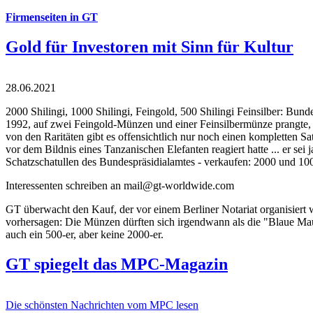
Firmenseiten in GT
Gold für Investoren mit Sinn für Kultur
28.06.2021
2000 Shilingi, 1000 Shilingi, Feingold, 500 Shilingi Feinsilber: Bun
1992, auf zwei Feingold-Münzen und einer Feinsilbermünze prangte, d
von den Raritäten gibt es offensichtlich nur noch einen kompletten
vor dem Bildnis eines Tanzanischen Elefanten reagiert hatte ... er se
Schatzschatullen des Bundespräsidialamtes - verkaufen: 2000 und 1000
Interessenten schreiben an mail@gt-worldwide.com
GT überwacht den Kauf, der vor einem Berliner Notariat organisiert
vorhersagen: Die Münzen dürften sich irgendwann als die "Blaue Maur
auch ein 500-er, aber keine 2000-er.
GT spiegelt das MPC-Magazin
Die schönsten Nachrichten vom MPC lesen