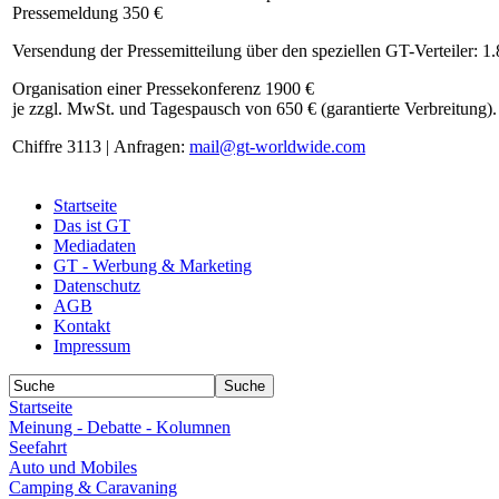
Pressemeldung 350 €
Versendung der Pressemitteilung über den speziellen GT-Verteiler: 1
Organisation einer Pressekonferenz 1900 €
je zzgl. MwSt. und Tagespausch von 650 € (garantierte Verbreitung).
Chiffre 3113 | Anfragen:
mail@gt-worldwide.com
Startseite
Das ist GT
Mediadaten
GT - Werbung & Marketing
Datenschutz
AGB
Kontakt
Impressum
Startseite
Meinung - Debatte - Kolumnen
Seefahrt
Auto und Mobiles
Camping & Caravaning