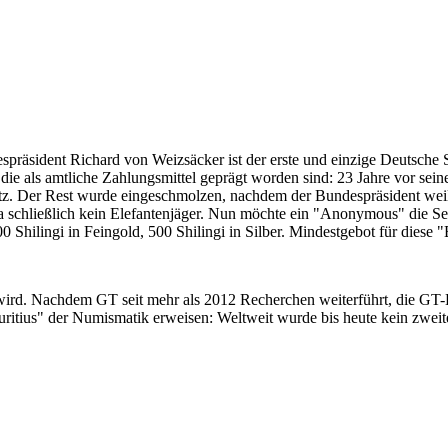
despräsident Richard von Weizsäcker ist der erste und einzige Deutsche 
ie als amtliche Zahlungsmittel geprägt worden sind: 23 Jahre vor sei
 Satz. Der Rest wurde eingeschmolzen, nachdem der Bundespräsident we
i ja schließlich kein Elefantenjäger. Nun möchte ein "Anonymous" die S
 Shilingi in Feingold, 500 Shilingi in Silber. Mindestgebot für diese
 wird. Nachdem GT seit mehr als 2012 Recherchen weiterführt, die GT
itius" der Numismatik erweisen: Weltweit wurde bis heute kein zweite