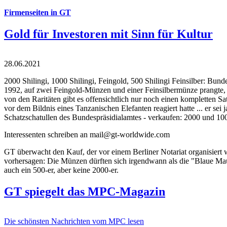
Firmenseiten in GT
Gold für Investoren mit Sinn für Kultur
28.06.2021
2000 Shilingi, 1000 Shilingi, Feingold, 500 Shilingi Feinsilber: Bun
1992, auf zwei Feingold-Münzen und einer Feinsilbermünze prangte, d
von den Raritäten gibt es offensichtlich nur noch einen kompletten
vor dem Bildnis eines Tanzanischen Elefanten reagiert hatte ... er se
Schatzschatullen des Bundespräsidialamtes - verkaufen: 2000 und 1000
Interessenten schreiben an mail@gt-worldwide.com
GT überwacht den Kauf, der vor einem Berliner Notariat organisiert
vorhersagen: Die Münzen dürften sich irgendwann als die "Blaue Maur
auch ein 500-er, aber keine 2000-er.
GT spiegelt das MPC-Magazin
Die schönsten Nachrichten vom MPC lesen