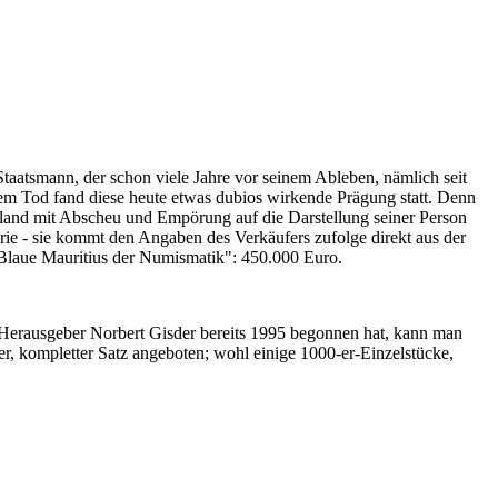
Staatsmann, der schon viele Jahre vor seinem Ableben, nämlich seit
nem Tod fand diese heute etwas dubios wirkende Prägung statt. Denn
iland mit Abscheu und Empörung auf die Darstellung seiner Person
erie - sie kommt den Angaben des Verkäufers zufolge direkt aus der
 "Blaue Mauritius der Numismatik": 450.000 Euro.
-Herausgeber Norbert Gisder bereits 1995 begonnen hat, kann man
r, kompletter Satz angeboten; wohl einige 1000-er-Einzelstücke,