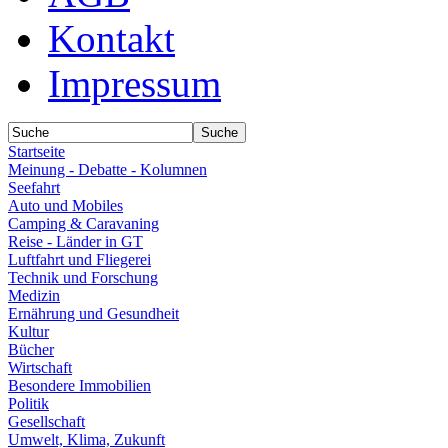
Kontakt
Impressum
Startseite
Meinung - Debatte - Kolumnen
Seefahrt
Auto und Mobiles
Camping & Caravaning
Reise - Länder in GT
Luftfahrt und Fliegerei
Technik und Forschung
Medizin
Ernährung und Gesundheit
Kultur
Bücher
Wirtschaft
Besondere Immobilien
Politik
Gesellschaft
Umwelt, Klima, Zukunft