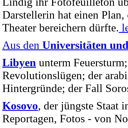
Lindig ihr Fotofeuilleton üb
Darstellerin hat einen Plan,
Theater bereichern dürfte.
l
Aus den
Universitäten un
Libyen
unterm Feuersturm;
Revolutionslügen; der arab
Hintergründe; der Fall Sor
Kosovo
, der jüngste Staat
Reportagen, Fotos - von No