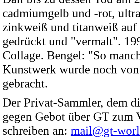
cadmiumgelb und -rot, ultr
zinkweiß und titanweiß auf d
gedrückt und "vermalt". 199
Collage. Bengel: "So manc
Kunstwerk wurde noch von Da
gebracht.
Der Privat-Sammler, dem die
gegen Gebot über GT zum Ve
schreiben an:
mail@gt-wor