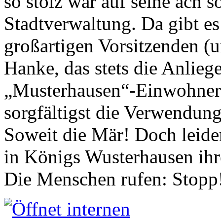
so stolz war auf seine ach s
Stadtverwaltung. Da gibt es
großartigen Vorsitzenden (
Hanke, das stets die Anlieg
„Musterhausen“-Einwohners
sorgfältigst die Verwendung
Soweit die Mär! Doch leider
in Königs Wusterhausen ih
Die Menschen rufen: Stopp