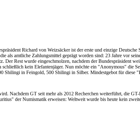
despräsident Richard von Weizsäcker ist der erste und einzige Deutsche 
ie als amtliche Zahlungsmittel geprägt worden sind: 23 Jahre vor sei
 Satz. Der Rest wurde eingeschmolzen, nachdem der Bundespräsident we
i ja schließlich kein Elefantenjäger. Nun möchte ein "Anonymous" die S
 Shilingi in Feingold, 500 Shilingi in Silber. Mindestgebot für diese
 wird. Nachdem GT seit mehr als 2012 Recherchen weiterführt, die GT
itius" der Numismatik erweisen: Weltweit wurde bis heute kein zweite