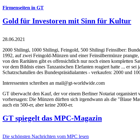
Firmenseiten in GT
Gold für Investoren mit Sinn für Kultur
28.06.2021
2000 Shilingi, 1000 Shilingi, Feingold, 500 Shilingi Feinsilber: Bun
1992, auf zwei Feingold-Münzen und einer Feinsilbermünze prangte, d
von den Raritäten gibt es offensichtlich nur noch einen kompletten
vor dem Bildnis eines Tanzanischen Elefanten reagiert hatte ... er se
Schatzschatullen des Bundespräsidialamtes - verkaufen: 2000 und 1000
Interessenten schreiben an mail@gt-worldwide.com
GT überwacht den Kauf, der vor einem Berliner Notariat organisiert
vorhersagen: Die Münzen dürften sich irgendwann als die "Blaue Maur
auch ein 500-er, aber keine 2000-er.
GT spiegelt das MPC-Magazin
Die schönsten Nachrichten vom MPC lesen