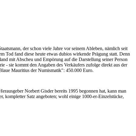
Staatsmann, der schon viele Jahre vor seinem Ableben, nämlich seit
nem Tod fand diese heute etwas dubios wirkende Prägung statt. Denn
iland mit Abscheu und Empörung auf die Darstellung seiner Person
erie - sie kommt den Angaben des Verkäufers zufolge direkt aus der
 "Blaue Mauritius der Numismatik": 450.000 Euro.
-Herausgeber Norbert Gisder bereits 1995 begonnen hat, kann man
r, kompletter Satz angeboten; wohl einige 1000-er-Einzelstücke,