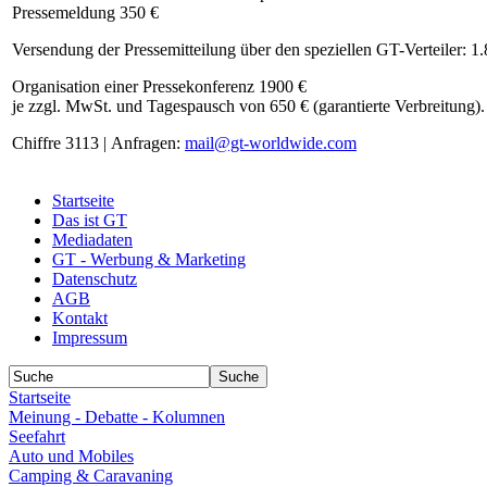
Pressemeldung 350 €
Versendung der Pressemitteilung über den speziellen GT-Verteiler: 1
Organisation einer Pressekonferenz 1900 €
je zzgl. MwSt. und Tagespausch von 650 € (garantierte Verbreitung).
Chiffre 3113 | Anfragen:
mail@gt-worldwide.com
Startseite
Das ist GT
Mediadaten
GT - Werbung & Marketing
Datenschutz
AGB
Kontakt
Impressum
Startseite
Meinung - Debatte - Kolumnen
Seefahrt
Auto und Mobiles
Camping & Caravaning