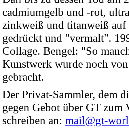
cadmiumgelb und -rot, ultr
zinkweiß und titanweiß auf d
gedrückt und "vermalt". 199
Collage. Bengel: "So manc
Kunstwerk wurde noch von Da
gebracht.
Der Privat-Sammler, dem die
gegen Gebot über GT zum Ve
schreiben an:
mail@gt-wor