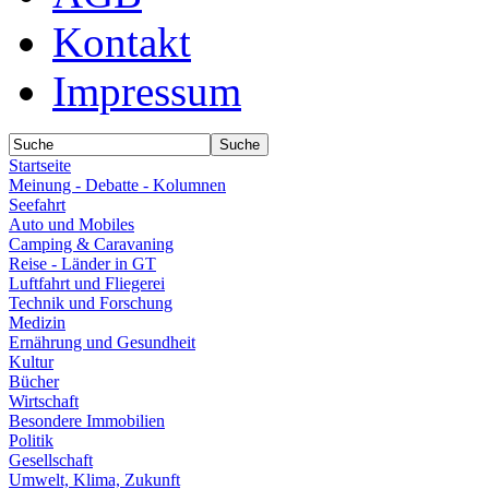
Kontakt
Impressum
Startseite
Meinung - Debatte - Kolumnen
Seefahrt
Auto und Mobiles
Camping & Caravaning
Reise - Länder in GT
Luftfahrt und Fliegerei
Technik und Forschung
Medizin
Ernährung und Gesundheit
Kultur
Bücher
Wirtschaft
Besondere Immobilien
Politik
Gesellschaft
Umwelt, Klima, Zukunft