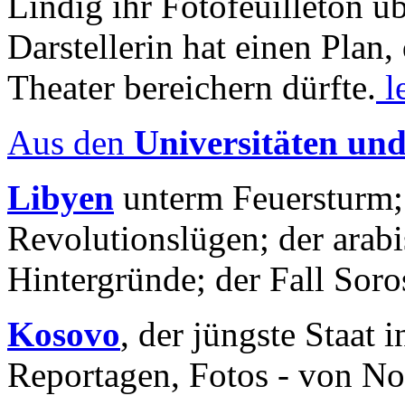
Lindig ihr Fotofeuilleton üb
Darstellerin hat einen Plan,
Theater bereichern dürfte.
l
Aus den
Universitäten un
Libyen
unterm Feuersturm;
Revolutionslügen; der arab
Hintergründe; der Fall Sor
Kosovo
, der jüngste Staat
Reportagen, Fotos - von No