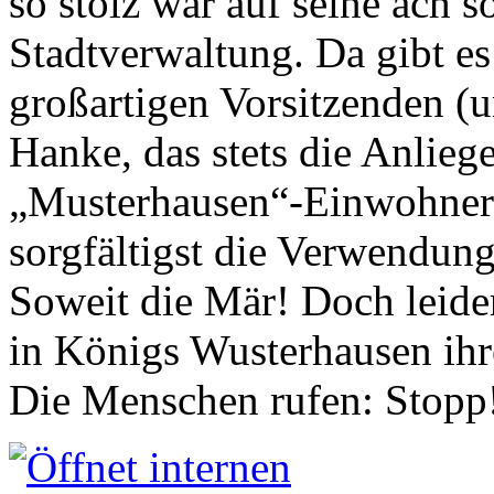
so stolz war auf seine ach s
Stadtverwaltung. Da gibt es
großartigen Vorsitzenden (
Hanke, das stets die Anlieg
„Musterhausen“-Einwohners
sorgfältigst die Verwendung
Soweit die Mär! Doch leider
in Königs Wusterhausen ih
Die Menschen rufen: Stopp