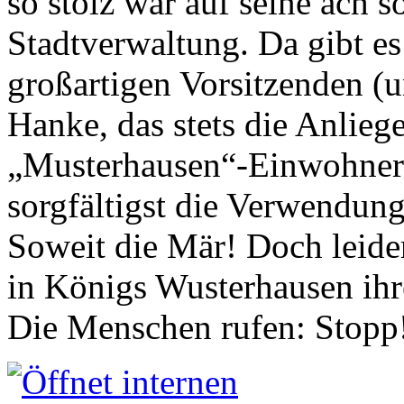
so stolz war auf seine ach s
Stadtverwaltung. Da gibt es
großartigen Vorsitzenden (
Hanke, das stets die Anlieg
„Musterhausen“-Einwohners
sorgfältigst die Verwendung
Soweit die Mär! Doch leider
in Königs Wusterhausen ih
Die Menschen rufen: Stopp