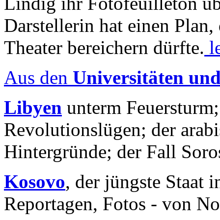
Lindig ihr Fotofeuilleton üb
Darstellerin hat einen Plan,
Theater bereichern dürfte.
l
Aus den
Universitäten un
Libyen
unterm Feuersturm;
Revolutionslügen; der arab
Hintergründe; der Fall Sor
Kosovo
, der jüngste Staat
Reportagen, Fotos - von No