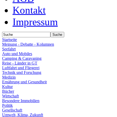
Kontakt
Impressum
Startseite
Meinung - Debatte - Kolumnen
Seefahrt
Auto und Mobiles
Camping & Caravaning
Reise - Länder in GT
Luftfahrt und Fliegerei
Technik und Forschung
Medizin
Ernährung und Gesundheit
Kultur
Bücher
Wirtschaft
Besondere Immobilien
Politik
Gesellschaft
Umwelt, Klima, Zukunft