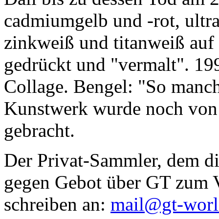
cadmiumgelb und -rot, ultr
zinkweiß und titanweiß auf d
gedrückt und "vermalt". 199
Collage. Bengel: "So manc
Kunstwerk wurde noch von Da
gebracht.
Der Privat-Sammler, dem die
gegen Gebot über GT zum Ve
schreiben an:
mail@gt-wor