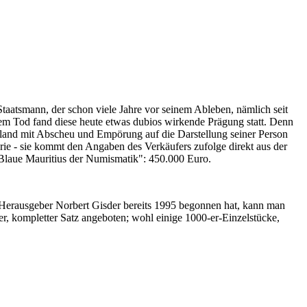
Staatsmann, der schon viele Jahre vor seinem Ableben, nämlich seit
nem Tod fand diese heute etwas dubios wirkende Prägung statt. Denn
iland mit Abscheu und Empörung auf die Darstellung seiner Person
erie - sie kommt den Angaben des Verkäufers zufolge direkt aus der
 "Blaue Mauritius der Numismatik": 450.000 Euro.
-Herausgeber Norbert Gisder bereits 1995 begonnen hat, kann man
r, kompletter Satz angeboten; wohl einige 1000-er-Einzelstücke,