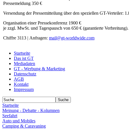
Pressemeldung 350 €
Versendung der Pressemitteilung über den speziellen GT-Verteiler: 1
Organisation einer Pressekonferenz 1900 €
je zzgl. MwSt. und Tagespausch von 650 € (garantierte Verbreitung).
Chiffre 3113 | Anfragen:
mail@gt-worldwide.com
Startseite
Das ist GT
Mediadaten
GT - Werbung & Marketing
Datenschutz
AGB
Kontakt
Impressum
Startseite
Meinung - Debatte - Kolumnen
Seefahrt
Auto und Mobiles
Camping & Caravaning