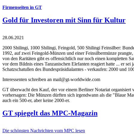
Firmenseiten in GT
Gold für Investoren mit Sinn für Kultur
28.06.2021
2000 Shilingi, 1000 Shilingi, Feingold, 500 Shilingi Feinsilber: Bun
1992, auf zwei Feingold-Münzen und einer Feinsilbermünze prangte, d
von den Raritäten gibt es offensichtlich nur noch einen kompletten
vor dem Bildnis eines Tanzanischen Elefanten reagiert hatte ... er se
Schatzschatullen des Bundespräsidialamtes - verkaufen: 2000 und 1000
Interessenten schreiben an mail@gt-worldwide.com
GT überwacht den Kauf, der vor einem Berliner Notariat organisiert
vorhersagen: Die Münzen dürften sich irgendwann als die "Blaue Maur
auch ein 500-er, aber keine 2000-er.
GT spiegelt das MPC-Magazin
Die schönsten Nachrichten vom MPC lesen