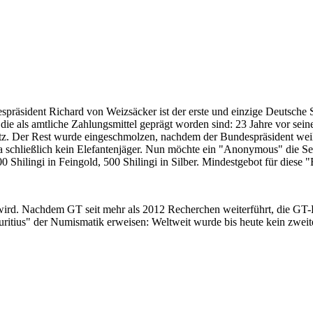
despräsident Richard von Weizsäcker ist der erste und einzige Deutsche 
ie als amtliche Zahlungsmittel geprägt worden sind: 23 Jahre vor sei
 Satz. Der Rest wurde eingeschmolzen, nachdem der Bundespräsident we
i ja schließlich kein Elefantenjäger. Nun möchte ein "Anonymous" die S
 Shilingi in Feingold, 500 Shilingi in Silber. Mindestgebot für diese
 wird. Nachdem GT seit mehr als 2012 Recherchen weiterführt, die GT
itius" der Numismatik erweisen: Weltweit wurde bis heute kein zweite