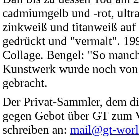
cadmiumgelb und -rot, ultr
zinkweiß und titanweiß auf d
gedrückt und "vermalt". 199
Collage. Bengel: "So manc
Kunstwerk wurde noch von Da
gebracht.
Der Privat-Sammler, dem die
gegen Gebot über GT zum Ve
schreiben an:
mail@gt-wor