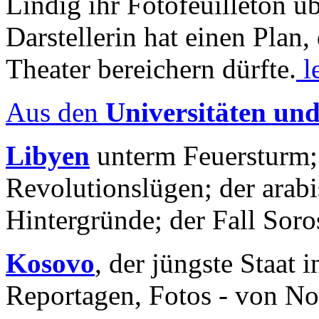
Lindig ihr Fotofeuilleton üb
Darstellerin hat einen Plan,
Theater bereichern dürfte.
l
Aus den
Universitäten un
Libyen
unterm Feuersturm;
Revolutionslügen; der arab
Hintergründe; der Fall Sor
Kosovo
, der jüngste Staat
Reportagen, Fotos - von No