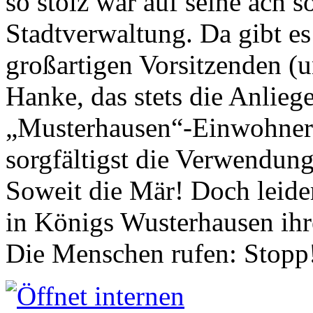
so stolz war auf seine ach s
Stadtverwaltung. Da gibt es
großartigen Vorsitzenden (
Hanke, das stets die Anlieg
„Musterhausen“-Einwohners
sorgfältigst die Verwendung
Soweit die Mär! Doch leider
in Königs Wusterhausen ih
Die Menschen rufen: Stopp