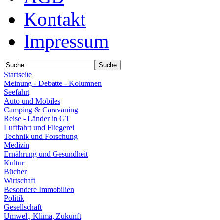
Kontakt
Impressum
Startseite
Meinung - Debatte - Kolumnen
Seefahrt
Auto und Mobiles
Camping & Caravaning
Reise - Länder in GT
Luftfahrt und Fliegerei
Technik und Forschung
Medizin
Ernährung und Gesundheit
Kultur
Bücher
Wirtschaft
Besondere Immobilien
Politik
Gesellschaft
Umwelt, Klima, Zukunft