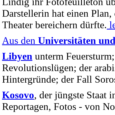
Lindig ihr Fotofeuilleton üb
Darstellerin hat einen Plan,
Theater bereichern dürfte.
l
Aus den
Universitäten un
Libyen
unterm Feuersturm;
Revolutionslügen; der arab
Hintergründe; der Fall Sor
Kosovo
, der jüngste Staat
Reportagen, Fotos - von No