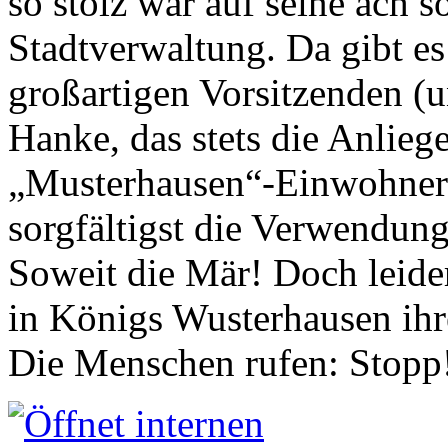
so stolz war auf seine ach s
Stadtverwaltung. Da gibt es
großartigen Vorsitzenden (
Hanke, das stets die Anlieg
„Musterhausen“-Einwohners
sorgfältigst die Verwendung
Soweit die Mär! Doch leider
in Königs Wusterhausen ih
Die Menschen rufen: Stopp