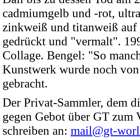
cadmiumgelb und -rot, ultr
zinkweiß und titanweiß auf d
gedrückt und "vermalt". 199
Collage. Bengel: "So manc
Kunstwerk wurde noch von Da
gebracht.
Der Privat-Sammler, dem die
gegen Gebot über GT zum Ve
schreiben an:
mail@gt-wor