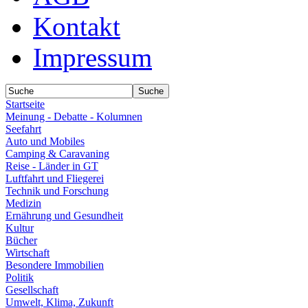
Kontakt
Impressum
Startseite
Meinung - Debatte - Kolumnen
Seefahrt
Auto und Mobiles
Camping & Caravaning
Reise - Länder in GT
Luftfahrt und Fliegerei
Technik und Forschung
Medizin
Ernährung und Gesundheit
Kultur
Bücher
Wirtschaft
Besondere Immobilien
Politik
Gesellschaft
Umwelt, Klima, Zukunft