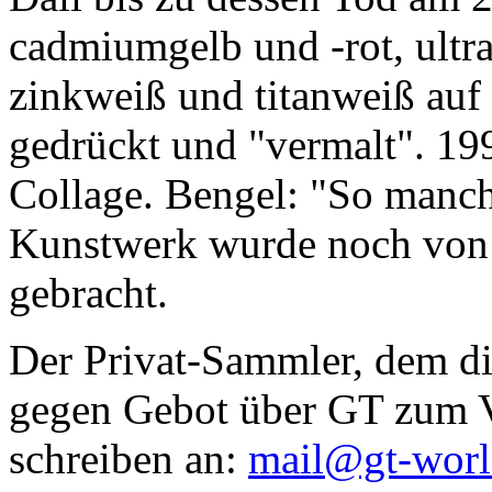
cadmiumgelb und -rot, ultr
zinkweiß und titanweiß auf d
gedrückt und "vermalt". 199
Collage. Bengel: "So manc
Kunstwerk wurde noch von Da
gebracht.
Der Privat-Sammler, dem die
gegen Gebot über GT zum Ve
schreiben an:
mail@gt-wor