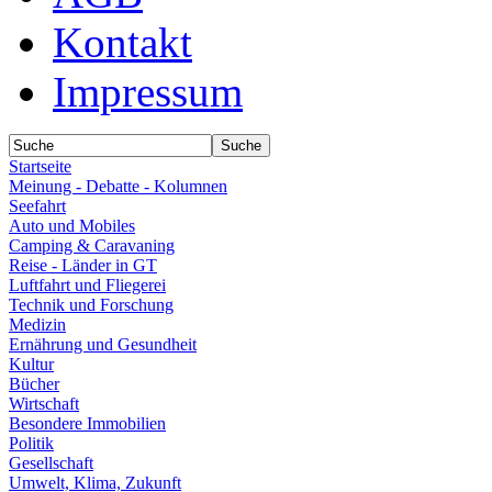
Kontakt
Impressum
Startseite
Meinung - Debatte - Kolumnen
Seefahrt
Auto und Mobiles
Camping & Caravaning
Reise - Länder in GT
Luftfahrt und Fliegerei
Technik und Forschung
Medizin
Ernährung und Gesundheit
Kultur
Bücher
Wirtschaft
Besondere Immobilien
Politik
Gesellschaft
Umwelt, Klima, Zukunft