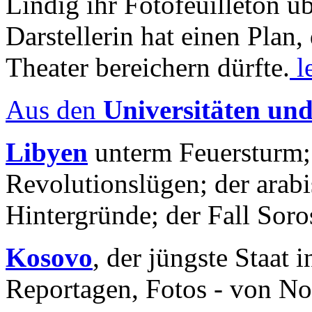
Lindig ihr Fotofeuilleton üb
Darstellerin hat einen Plan,
Theater bereichern dürfte.
l
Aus den
Universitäten un
Libyen
unterm Feuersturm;
Revolutionslügen; der arab
Hintergründe; der Fall Sor
Kosovo
, der jüngste Staat
Reportagen, Fotos - von No