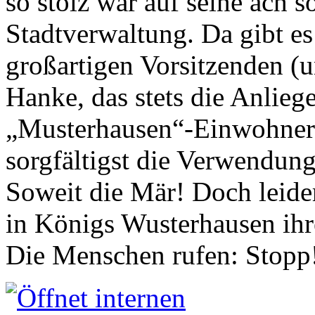
so stolz war auf seine ach s
Stadtverwaltung. Da gibt es
großartigen Vorsitzenden (
Hanke, das stets die Anlieg
„Musterhausen“-Einwohners
sorgfältigst die Verwendung
Soweit die Mär! Doch leider
in Königs Wusterhausen ih
Die Menschen rufen: Stopp