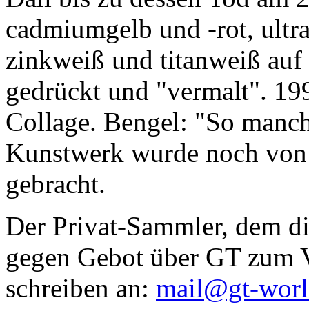
cadmiumgelb und -rot, ultr
zinkweiß und titanweiß auf d
gedrückt und "vermalt". 199
Collage. Bengel: "So manc
Kunstwerk wurde noch von Da
gebracht.
Der Privat-Sammler, dem die
gegen Gebot über GT zum Ve
schreiben an:
mail@gt-wor