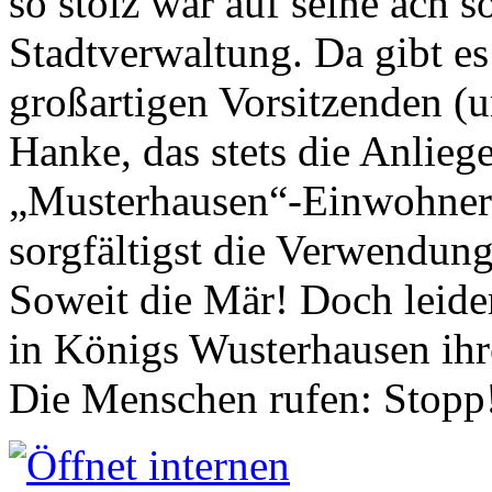
so stolz war auf seine ach s
Stadtverwaltung. Da gibt es
großartigen Vorsitzenden (
Hanke, das stets die Anlieg
„Musterhausen“-Einwohners
sorgfältigst die Verwendung
Soweit die Mär! Doch leider
in Königs Wusterhausen ih
Die Menschen rufen: Stopp