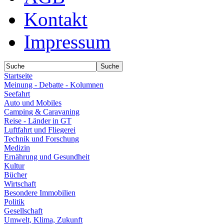
Kontakt
Impressum
Startseite
Meinung - Debatte - Kolumnen
Seefahrt
Auto und Mobiles
Camping & Caravaning
Reise - Länder in GT
Luftfahrt und Fliegerei
Technik und Forschung
Medizin
Ernährung und Gesundheit
Kultur
Bücher
Wirtschaft
Besondere Immobilien
Politik
Gesellschaft
Umwelt, Klima, Zukunft