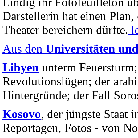
Lindig ihr Fotofeuilleton üb
Darstellerin hat einen Plan,
Theater bereichern dürfte.
l
Aus den
Universitäten un
Libyen
unterm Feuersturm;
Revolutionslügen; der arab
Hintergründe; der Fall Sor
Kosovo
, der jüngste Staat
Reportagen, Fotos - von No