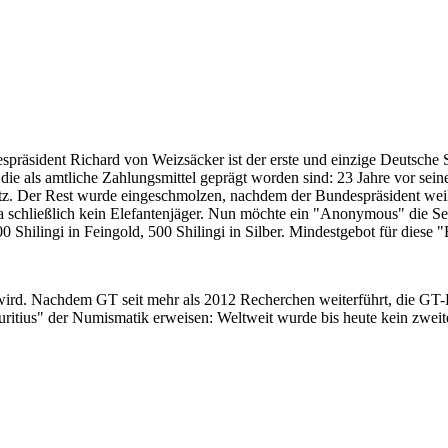
despräsident Richard von Weizsäcker ist der erste und einzige Deutsche 
ie als amtliche Zahlungsmittel geprägt worden sind: 23 Jahre vor sei
 Satz. Der Rest wurde eingeschmolzen, nachdem der Bundespräsident we
i ja schließlich kein Elefantenjäger. Nun möchte ein "Anonymous" die S
 Shilingi in Feingold, 500 Shilingi in Silber. Mindestgebot für diese
 wird. Nachdem GT seit mehr als 2012 Recherchen weiterführt, die GT
itius" der Numismatik erweisen: Weltweit wurde bis heute kein zweite