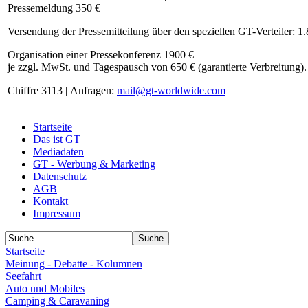
Pressemeldung 350 €
Versendung der Pressemitteilung über den speziellen GT-Verteiler: 1
Organisation einer Pressekonferenz 1900 €
je zzgl. MwSt. und Tagespausch von 650 € (garantierte Verbreitung).
Chiffre 3113 | Anfragen:
mail@gt-worldwide.com
Startseite
Das ist GT
Mediadaten
GT - Werbung & Marketing
Datenschutz
AGB
Kontakt
Impressum
Startseite
Meinung - Debatte - Kolumnen
Seefahrt
Auto und Mobiles
Camping & Caravaning