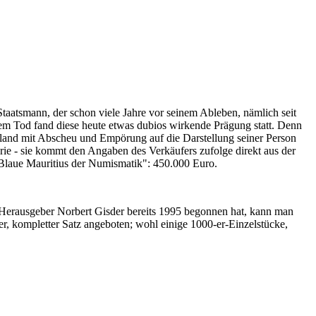
Staatsmann, der schon viele Jahre vor seinem Ableben, nämlich seit
nem Tod fand diese heute etwas dubios wirkende Prägung statt. Denn
iland mit Abscheu und Empörung auf die Darstellung seiner Person
erie - sie kommt den Angaben des Verkäufers zufolge direkt aus der
 "Blaue Mauritius der Numismatik": 450.000 Euro.
-Herausgeber Norbert Gisder bereits 1995 begonnen hat, kann man
r, kompletter Satz angeboten; wohl einige 1000-er-Einzelstücke,