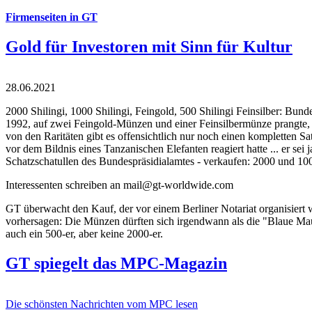
Firmenseiten in GT
Gold für Investoren mit Sinn für Kultur
28.06.2021
2000 Shilingi, 1000 Shilingi, Feingold, 500 Shilingi Feinsilber: Bun
1992, auf zwei Feingold-Münzen und einer Feinsilbermünze prangte, d
von den Raritäten gibt es offensichtlich nur noch einen kompletten
vor dem Bildnis eines Tanzanischen Elefanten reagiert hatte ... er se
Schatzschatullen des Bundespräsidialamtes - verkaufen: 2000 und 1000
Interessenten schreiben an mail@gt-worldwide.com
GT überwacht den Kauf, der vor einem Berliner Notariat organisiert
vorhersagen: Die Münzen dürften sich irgendwann als die "Blaue Maur
auch ein 500-er, aber keine 2000-er.
GT spiegelt das MPC-Magazin
Die schönsten Nachrichten vom MPC lesen