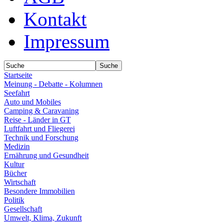
Kontakt
Impressum
Startseite
Meinung - Debatte - Kolumnen
Seefahrt
Auto und Mobiles
Camping & Caravaning
Reise - Länder in GT
Luftfahrt und Fliegerei
Technik und Forschung
Medizin
Ernährung und Gesundheit
Kultur
Bücher
Wirtschaft
Besondere Immobilien
Politik
Gesellschaft
Umwelt, Klima, Zukunft