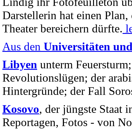
Lindig ihr Fotofeuilleton üb
Darstellerin hat einen Plan,
Theater bereichern dürfte.
l
Aus den
Universitäten un
Libyen
unterm Feuersturm;
Revolutionslügen; der arab
Hintergründe; der Fall Sor
Kosovo
, der jüngste Staat
Reportagen, Fotos - von No