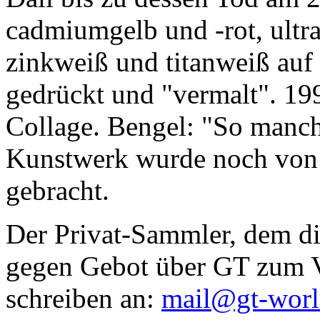
cadmiumgelb und -rot, ultr
zinkweiß und titanweiß auf d
gedrückt und "vermalt". 199
Collage. Bengel: "So manc
Kunstwerk wurde noch von Da
gebracht.
Der Privat-Sammler, dem die
gegen Gebot über GT zum Ve
schreiben an:
mail@gt-wor