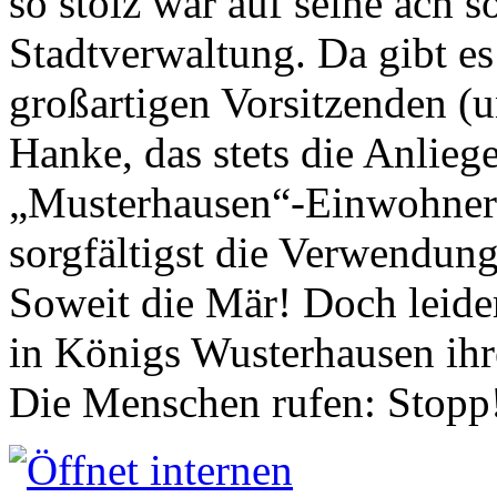
so stolz war auf seine ach s
Stadtverwaltung. Da gibt es
großartigen Vorsitzenden (
Hanke, das stets die Anlieg
„Musterhausen“-Einwohners
sorgfältigst die Verwendung
Soweit die Mär! Doch leider
in Königs Wusterhausen ih
Die Menschen rufen: Stopp