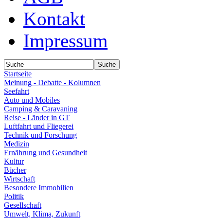
Kontakt
Impressum
Startseite
Meinung - Debatte - Kolumnen
Seefahrt
Auto und Mobiles
Camping & Caravaning
Reise - Länder in GT
Luftfahrt und Fliegerei
Technik und Forschung
Medizin
Ernährung und Gesundheit
Kultur
Bücher
Wirtschaft
Besondere Immobilien
Politik
Gesellschaft
Umwelt, Klima, Zukunft