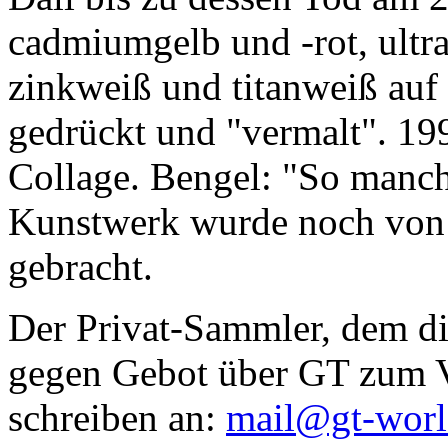
cadmiumgelb und -rot, ultr
zinkweiß und titanweiß auf d
gedrückt und "vermalt". 199
Collage. Bengel: "So manc
Kunstwerk wurde noch von Da
gebracht.
Der Privat-Sammler, dem die
gegen Gebot über GT zum Ve
schreiben an:
mail@gt-wor