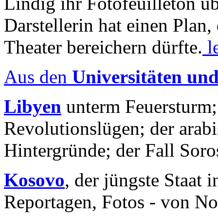
Lindig ihr Fotofeuilleton üb
Darstellerin hat einen Plan,
Theater bereichern dürfte.
l
Aus den
Universitäten un
Libyen
unterm Feuersturm;
Revolutionslügen; der arab
Hintergründe; der Fall Sor
Kosovo
, der jüngste Staat
Reportagen, Fotos - von No