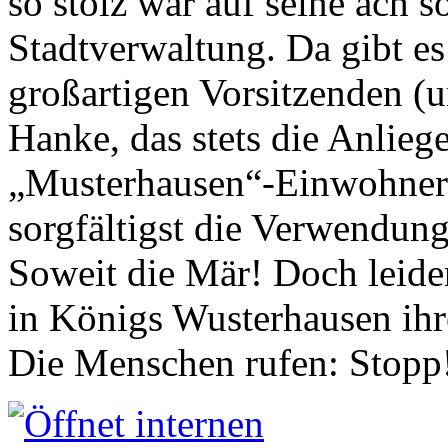
so stolz war auf seine ach s
Stadtverwaltung. Da gibt es
großartigen Vorsitzenden (
Hanke, das stets die Anlieg
„Musterhausen“-Einwohners
sorgfältigst die Verwendung
Soweit die Mär! Doch leider
in Königs Wusterhausen ih
Die Menschen rufen: Stopp