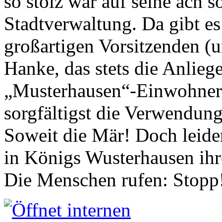
so stolz war auf seine ach s
Stadtverwaltung. Da gibt es
großartigen Vorsitzenden (
Hanke, das stets die Anlieg
„Musterhausen“-Einwohners
sorgfältigst die Verwendung
Soweit die Mär! Doch leider
in Königs Wusterhausen ih
Die Menschen rufen: Stopp