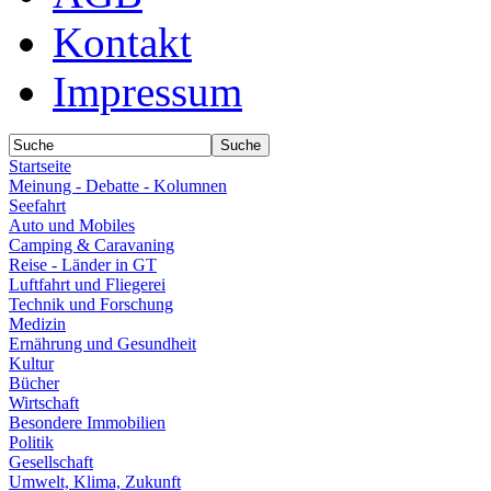
Kontakt
Impressum
Startseite
Meinung - Debatte - Kolumnen
Seefahrt
Auto und Mobiles
Camping & Caravaning
Reise - Länder in GT
Luftfahrt und Fliegerei
Technik und Forschung
Medizin
Ernährung und Gesundheit
Kultur
Bücher
Wirtschaft
Besondere Immobilien
Politik
Gesellschaft
Umwelt, Klima, Zukunft