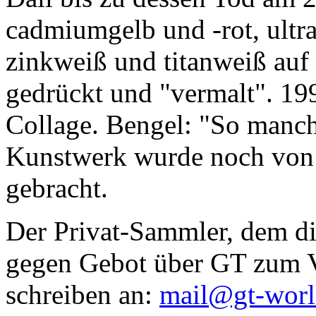
cadmiumgelb und -rot, ultr
zinkweiß und titanweiß auf d
gedrückt und "vermalt". 199
Collage. Bengel: "So manc
Kunstwerk wurde noch von Da
gebracht.
Der Privat-Sammler, dem die
gegen Gebot über GT zum Ve
schreiben an:
mail@gt-wor