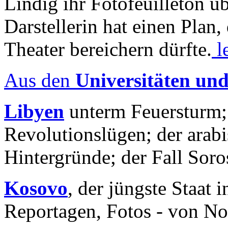
Lindig ihr Fotofeuilleton üb
Darstellerin hat einen Plan,
Theater bereichern dürfte.
l
Aus den
Universitäten un
Libyen
unterm Feuersturm;
Revolutionslügen; der arab
Hintergründe; der Fall Sor
Kosovo
, der jüngste Staat
Reportagen, Fotos - von No