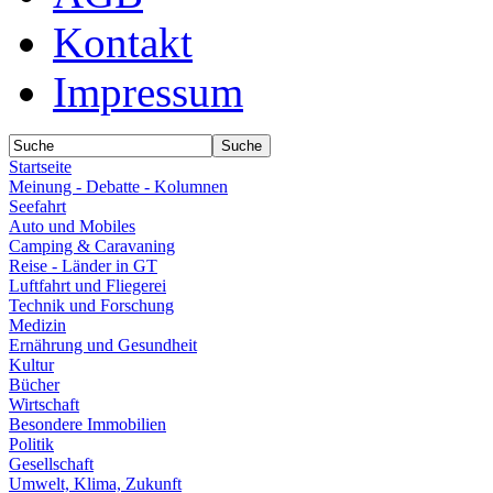
Kontakt
Impressum
Startseite
Meinung - Debatte - Kolumnen
Seefahrt
Auto und Mobiles
Camping & Caravaning
Reise - Länder in GT
Luftfahrt und Fliegerei
Technik und Forschung
Medizin
Ernährung und Gesundheit
Kultur
Bücher
Wirtschaft
Besondere Immobilien
Politik
Gesellschaft
Umwelt, Klima, Zukunft