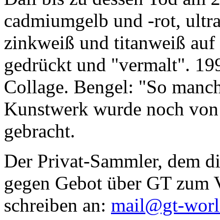
cadmiumgelb und -rot, ultr
zinkweiß und titanweiß auf d
gedrückt und "vermalt". 199
Collage. Bengel: "So manc
Kunstwerk wurde noch von Da
gebracht.
Der Privat-Sammler, dem die
gegen Gebot über GT zum Ve
schreiben an:
mail@gt-wor