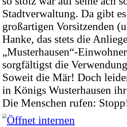
so stolz war auf seine ach s
Stadtverwaltung. Da gibt es
großartigen Vorsitzenden (
Hanke, das stets die Anlieg
„Musterhausen“-Einwohners
sorgfältigst die Verwendung
Soweit die Mär! Doch leider
in Königs Wusterhausen ih
Die Menschen rufen: Stopp