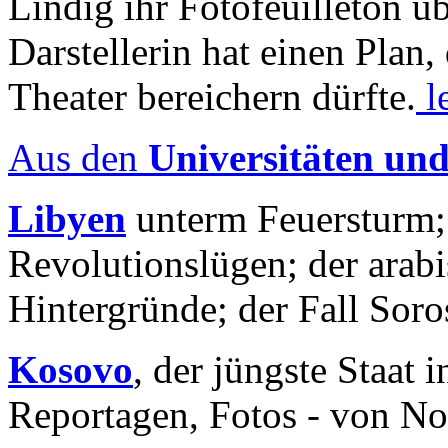
Lindig ihr Fotofeuilleton üb
Darstellerin hat einen Plan,
Theater bereichern dürfte.
l
Aus den
Universitäten un
Libyen
unterm Feuersturm;
Revolutionslügen; der arab
Hintergründe; der Fall Sor
Kosovo
, der jüngste Staat
Reportagen, Fotos - von No