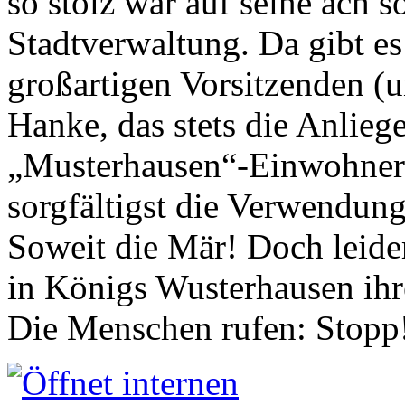
so stolz war auf seine ach s
Stadtverwaltung. Da gibt es
großartigen Vorsitzenden (
Hanke, das stets die Anlieg
„Musterhausen“-Einwohners
sorgfältigst die Verwendung
Soweit die Mär! Doch leider
in Königs Wusterhausen ih
Die Menschen rufen: Stopp