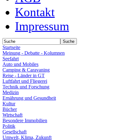
Kontakt
Impressum
Startseite
Meinung - Debatte - Kolumnen
Seefahrt
Auto und Mobiles
Camping & Caravaning
Reise - Länder in GT
Luftfahrt und Fliegerei
Technik und Forschung
Medizin
Ernährung und Gesundheit
Kultur
Bücher
Wirtschaft
Besondere Immobilien
Politik
Gesellschaft
Umwelt, Klima, Zukunft