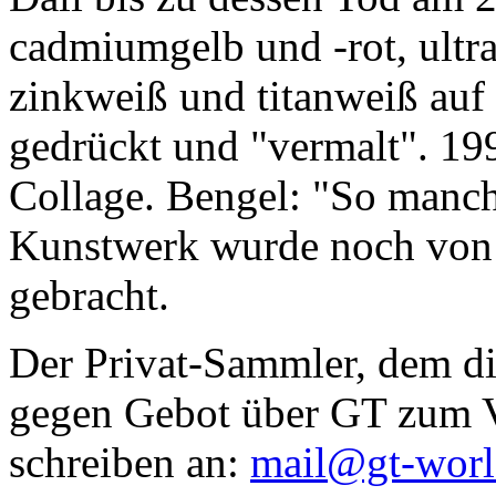
cadmiumgelb und -rot, ultr
zinkweiß und titanweiß auf d
gedrückt und "vermalt". 199
Collage. Bengel: "So manc
Kunstwerk wurde noch von Da
gebracht.
Der Privat-Sammler, dem die
gegen Gebot über GT zum Ve
schreiben an:
mail@gt-wor