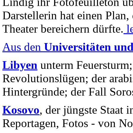
Lindig ihr Fotofeuilleton üb
Darstellerin hat einen Plan,
Theater bereichern dürfte.
l
Aus den
Universitäten un
Libyen
unterm Feuersturm;
Revolutionslügen; der arab
Hintergründe; der Fall Sor
Kosovo
, der jüngste Staat
Reportagen, Fotos - von No