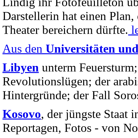
Lindig ihr Fotofeuilleton üb
Darstellerin hat einen Plan,
Theater bereichern dürfte.
l
Aus den
Universitäten un
Libyen
unterm Feuersturm;
Revolutionslügen; der arab
Hintergründe; der Fall Sor
Kosovo
, der jüngste Staat
Reportagen, Fotos - von No