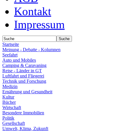
Kontakt
Impressum
Startseite
Meinung - Debatte - Kolumnen
Seefahrt
Auto und Mobiles
Camping & Caravaning
Reise - Länder in GT
Luftfahrt und Fliegerei
Technik und Forschung
Medizin
Ernährung und Gesundheit
Kultur
Bücher
Wirtschaft
Besondere Immobilien
Politik
Gesellschaft
Umwelt, Klima, Zukunft