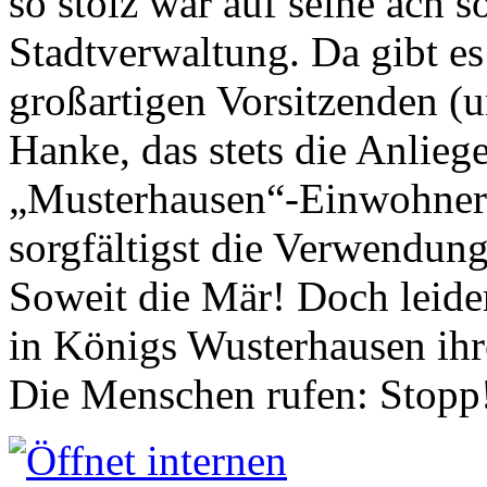
so stolz war auf seine ach s
Stadtverwaltung. Da gibt es
großartigen Vorsitzenden (
Hanke, das stets die Anlieg
„Musterhausen“-Einwohners
sorgfältigst die Verwendung
Soweit die Mär! Doch leider
in Königs Wusterhausen ih
Die Menschen rufen: Stopp