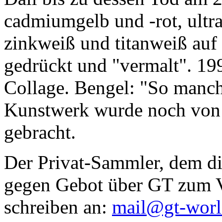
cadmiumgelb und -rot, ultr
zinkweiß und titanweiß auf d
gedrückt und "vermalt". 199
Collage. Bengel: "So manc
Kunstwerk wurde noch von Da
gebracht.
Der Privat-Sammler, dem die
gegen Gebot über GT zum Ve
schreiben an:
mail@gt-wor