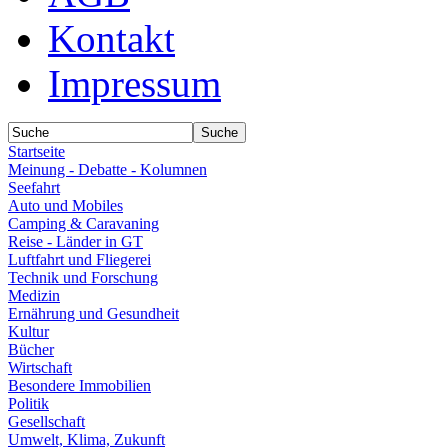
Kontakt
Impressum
Startseite
Meinung - Debatte - Kolumnen
Seefahrt
Auto und Mobiles
Camping & Caravaning
Reise - Länder in GT
Luftfahrt und Fliegerei
Technik und Forschung
Medizin
Ernährung und Gesundheit
Kultur
Bücher
Wirtschaft
Besondere Immobilien
Politik
Gesellschaft
Umwelt, Klima, Zukunft