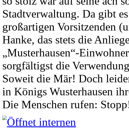
so stolz war auf seine ach s
Stadtverwaltung. Da gibt es
großartigen Vorsitzenden (
Hanke, das stets die Anlieg
„Musterhausen“-Einwohners
sorgfältigst die Verwendung
Soweit die Mär! Doch leider
in Königs Wusterhausen ih
Die Menschen rufen: Stopp