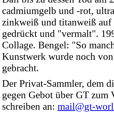
cadmiumgelb und -rot, ultr
zinkweiß und titanweiß auf d
gedrückt und "vermalt". 199
Collage. Bengel: "So manc
Kunstwerk wurde noch von Da
gebracht.
Der Privat-Sammler, dem die
gegen Gebot über GT zum Ve
schreiben an:
mail@gt-wor