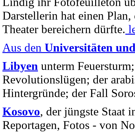
Lindig ihr Fotofeuilleton üb
Darstellerin hat einen Plan,
Theater bereichern dürfte.
l
Aus den
Universitäten un
Libyen
unterm Feuersturm;
Revolutionslügen; der arab
Hintergründe; der Fall Sor
Kosovo
, der jüngste Staat
Reportagen, Fotos - von No