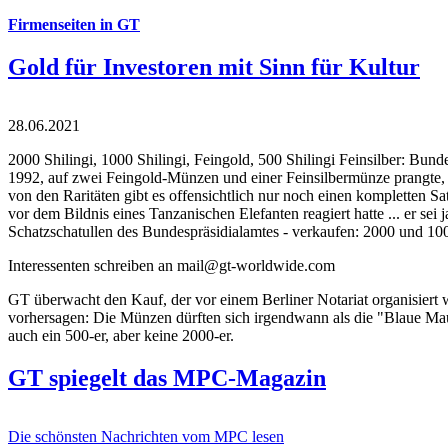
Firmenseiten in GT
Gold für Investoren mit Sinn für Kultur
28.06.2021
2000 Shilingi, 1000 Shilingi, Feingold, 500 Shilingi Feinsilber: Bun
1992, auf zwei Feingold-Münzen und einer Feinsilbermünze prangte, d
von den Raritäten gibt es offensichtlich nur noch einen kompletten
vor dem Bildnis eines Tanzanischen Elefanten reagiert hatte ... er se
Schatzschatullen des Bundespräsidialamtes - verkaufen: 2000 und 1000
Interessenten schreiben an mail@gt-worldwide.com
GT überwacht den Kauf, der vor einem Berliner Notariat organisiert
vorhersagen: Die Münzen dürften sich irgendwann als die "Blaue Maur
auch ein 500-er, aber keine 2000-er.
GT spiegelt das MPC-Magazin
Die schönsten Nachrichten vom MPC lesen