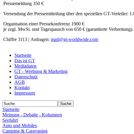
Pressemeldung 350 €
Versendung der Pressemitteilung über den speziellen GT-Verteiler: 1
Organisation einer Pressekonferenz 1900 €
je zzgl. MwSt. und Tagespausch von 650 € (garantierte Verbreitung).
Chiffre 3113 | Anfragen:
mail@gt-worldwide.com
Startseite
Das ist GT
Mediadaten
GT - Werbung & Marketing
Datenschutz
AGB
Kontakt
Impressum
Startseite
Meinung - Debatte - Kolumnen
Seefahrt
Auto und Mobiles
Camping & Caravaning