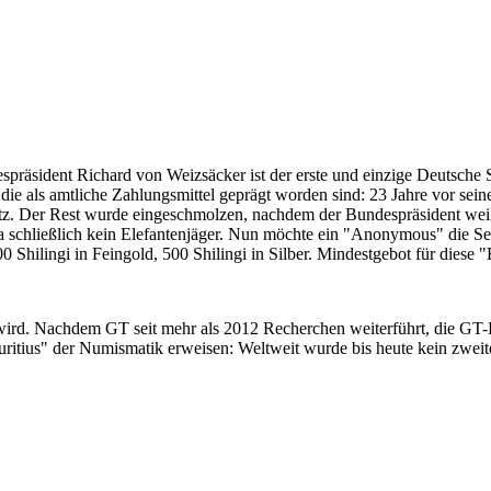
despräsident Richard von Weizsäcker ist der erste und einzige Deutsche 
ie als amtliche Zahlungsmittel geprägt worden sind: 23 Jahre vor sei
 Satz. Der Rest wurde eingeschmolzen, nachdem der Bundespräsident we
i ja schließlich kein Elefantenjäger. Nun möchte ein "Anonymous" die S
 Shilingi in Feingold, 500 Shilingi in Silber. Mindestgebot für diese
 wird. Nachdem GT seit mehr als 2012 Recherchen weiterführt, die GT
itius" der Numismatik erweisen: Weltweit wurde bis heute kein zweite