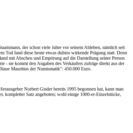
Staatsmann, der schon viele Jahre vor seinem Ableben, nämlich seit
nem Tod fand diese heute etwas dubios wirkende Prägung statt. Denn
iland mit Abscheu und Empörung auf die Darstellung seiner Person
erie - sie kommt den Angaben des Verkäufers zufolge direkt aus der
 "Blaue Mauritius der Numismatik": 450.000 Euro.
-Herausgeber Norbert Gisder bereits 1995 begonnen hat, kann man
r, kompletter Satz angeboten; wohl einige 1000-er-Einzelstücke,