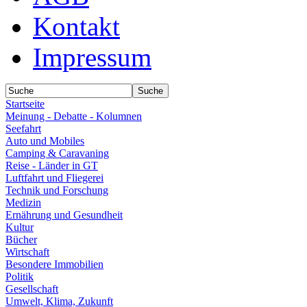
Kontakt
Impressum
Startseite
Meinung - Debatte - Kolumnen
Seefahrt
Auto und Mobiles
Camping & Caravaning
Reise - Länder in GT
Luftfahrt und Fliegerei
Technik und Forschung
Medizin
Ernährung und Gesundheit
Kultur
Bücher
Wirtschaft
Besondere Immobilien
Politik
Gesellschaft
Umwelt, Klima, Zukunft