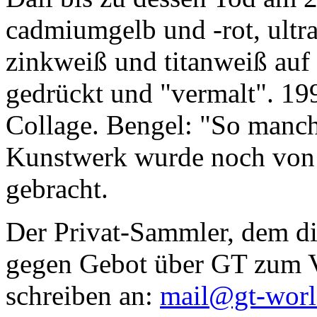
cadmiumgelb und -rot, ultr
zinkweiß und titanweiß auf d
gedrückt und "vermalt". 199
Collage. Bengel: "So manc
Kunstwerk wurde noch von Da
gebracht.
Der Privat-Sammler, dem die
gegen Gebot über GT zum Ve
schreiben an:
mail@gt-wor