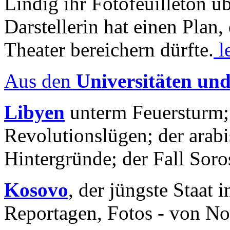
Lindig ihr Fotofeuilleton üb
Darstellerin hat einen Plan,
Theater bereichern dürfte.
l
Aus den
Universitäten un
Libyen
unterm Feuersturm;
Revolutionslügen; der arab
Hintergründe; der Fall Sor
Kosovo
, der jüngste Staat
Reportagen, Fotos - von No