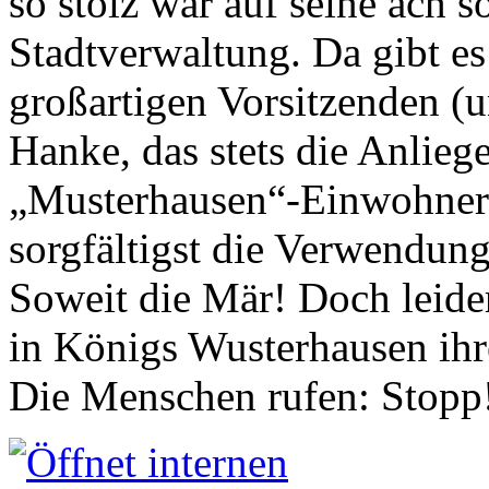
so stolz war auf seine ach s
Stadtverwaltung. Da gibt es
großartigen Vorsitzenden (
Hanke, das stets die Anlieg
„Musterhausen“-Einwohners
sorgfältigst die Verwendung
Soweit die Mär! Doch leider
in Königs Wusterhausen ih
Die Menschen rufen: Stopp