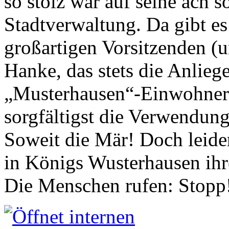
so stolz war auf seine ach s
Stadtverwaltung. Da gibt es
großartigen Vorsitzenden (
Hanke, das stets die Anlieg
„Musterhausen“-Einwohners
sorgfältigst die Verwendung
Soweit die Mär! Doch leider
in Königs Wusterhausen ih
Die Menschen rufen: Stopp