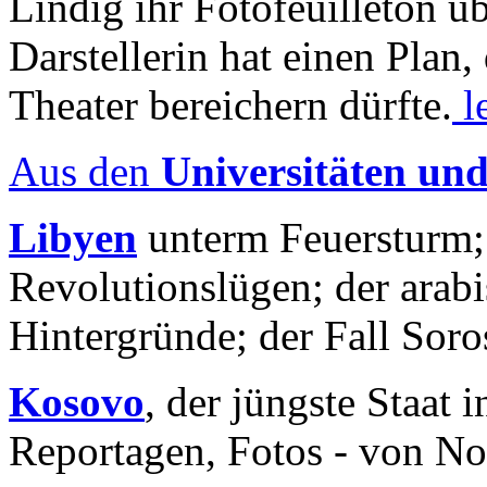
Lindig ihr Fotofeuilleton üb
Darstellerin hat einen Plan,
Theater bereichern dürfte.
l
Aus den
Universitäten un
Libyen
unterm Feuersturm;
Revolutionslügen; der arab
Hintergründe; der Fall Sor
Kosovo
, der jüngste Staat
Reportagen, Fotos - von No