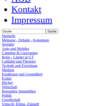
Kontakt
Impressum
Startseite
Meinung - Debatte - Kolumnen
Seefahrt
Auto und Mobiles
Camping & Caravaning
Reise - Länder in GT
Luftfahrt und Fliegerei
Technik und Forschung
Medizin
Ernährung und Gesundheit
Kultur
Bücher
Wirtschaft
Besondere Immobilien
Politik
Gesellschaft
Umwelt, Klima, Zukunft