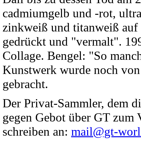
cadmiumgelb und -rot, ultr
zinkweiß und titanweiß auf d
gedrückt und "vermalt". 199
Collage. Bengel: "So manc
Kunstwerk wurde noch von Da
gebracht.
Der Privat-Sammler, dem die
gegen Gebot über GT zum Ve
schreiben an:
mail@gt-wor