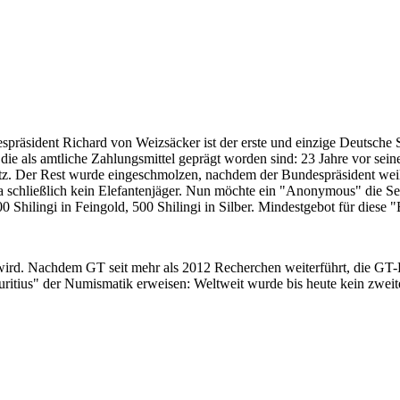
despräsident Richard von Weizsäcker ist der erste und einzige Deutsche 
ie als amtliche Zahlungsmittel geprägt worden sind: 23 Jahre vor sei
 Satz. Der Rest wurde eingeschmolzen, nachdem der Bundespräsident we
i ja schließlich kein Elefantenjäger. Nun möchte ein "Anonymous" die S
 Shilingi in Feingold, 500 Shilingi in Silber. Mindestgebot für diese
 wird. Nachdem GT seit mehr als 2012 Recherchen weiterführt, die GT
itius" der Numismatik erweisen: Weltweit wurde bis heute kein zweite