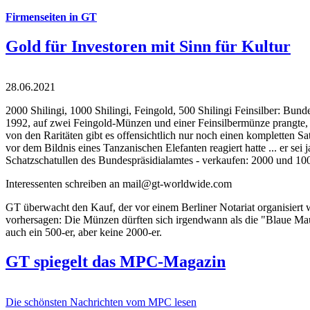
Firmenseiten in GT
Gold für Investoren mit Sinn für Kultur
28.06.2021
2000 Shilingi, 1000 Shilingi, Feingold, 500 Shilingi Feinsilber: Bun
1992, auf zwei Feingold-Münzen und einer Feinsilbermünze prangte, d
von den Raritäten gibt es offensichtlich nur noch einen kompletten
vor dem Bildnis eines Tanzanischen Elefanten reagiert hatte ... er se
Schatzschatullen des Bundespräsidialamtes - verkaufen: 2000 und 1000
Interessenten schreiben an mail@gt-worldwide.com
GT überwacht den Kauf, der vor einem Berliner Notariat organisiert
vorhersagen: Die Münzen dürften sich irgendwann als die "Blaue Maur
auch ein 500-er, aber keine 2000-er.
GT spiegelt das MPC-Magazin
Die schönsten Nachrichten vom MPC lesen