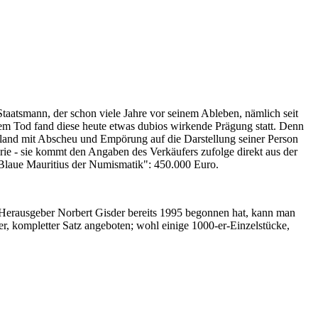
Staatsmann, der schon viele Jahre vor seinem Ableben, nämlich seit
nem Tod fand diese heute etwas dubios wirkende Prägung statt. Denn
iland mit Abscheu und Empörung auf die Darstellung seiner Person
erie - sie kommt den Angaben des Verkäufers zufolge direkt aus der
 "Blaue Mauritius der Numismatik": 450.000 Euro.
-Herausgeber Norbert Gisder bereits 1995 begonnen hat, kann man
r, kompletter Satz angeboten; wohl einige 1000-er-Einzelstücke,