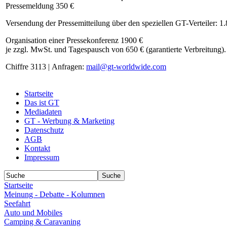
Pressemeldung 350 €
Versendung der Pressemitteilung über den speziellen GT-Verteiler: 1
Organisation einer Pressekonferenz 1900 €
je zzgl. MwSt. und Tagespausch von 650 € (garantierte Verbreitung).
Chiffre 3113 | Anfragen:
mail@gt-worldwide.com
Startseite
Das ist GT
Mediadaten
GT - Werbung & Marketing
Datenschutz
AGB
Kontakt
Impressum
Startseite
Meinung - Debatte - Kolumnen
Seefahrt
Auto und Mobiles
Camping & Caravaning