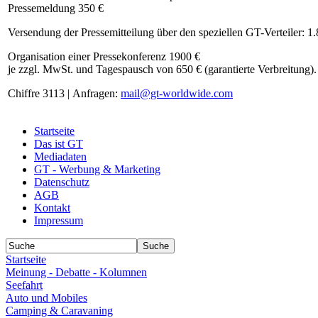
Pressemeldung 350 €
Versendung der Pressemitteilung über den speziellen GT-Verteiler: 1
Organisation einer Pressekonferenz 1900 €
je zzgl. MwSt. und Tagespausch von 650 € (garantierte Verbreitung).
Chiffre 3113 | Anfragen:
mail@gt-worldwide.com
Startseite
Das ist GT
Mediadaten
GT - Werbung & Marketing
Datenschutz
AGB
Kontakt
Impressum
Startseite
Meinung - Debatte - Kolumnen
Seefahrt
Auto und Mobiles
Camping & Caravaning