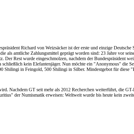
despräsident Richard von Weizsäcker ist der erste und einzige Deutsche 
ie als amtliche Zahlungsmittel geprägt worden sind: 23 Jahre vor sei
 Satz. Der Rest wurde eingeschmolzen, nachdem der Bundespräsident we
i ja schließlich kein Elefantenjäger. Nun möchte ein "Anonymous" die S
 Shilingi in Feingold, 500 Shilingi in Silber. Mindestgebot für diese
 wird. Nachdem GT seit mehr als 2012 Recherchen weiterführt, die GT
itius" der Numismatik erweisen: Weltweit wurde bis heute kein zweite