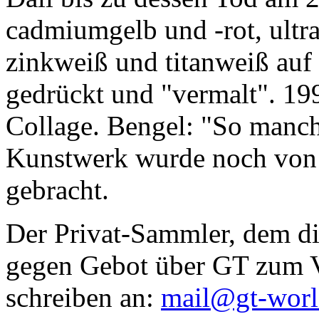
cadmiumgelb und -rot, ultr
zinkweiß und titanweiß auf d
gedrückt und "vermalt". 199
Collage. Bengel: "So manc
Kunstwerk wurde noch von Da
gebracht.
Der Privat-Sammler, dem die
gegen Gebot über GT zum Ve
schreiben an:
mail@gt-wor