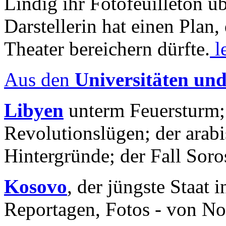
Lindig ihr Fotofeuilleton üb
Darstellerin hat einen Plan,
Theater bereichern dürfte.
l
Aus den
Universitäten un
Libyen
unterm Feuersturm;
Revolutionslügen; der arab
Hintergründe; der Fall Sor
Kosovo
, der jüngste Staat
Reportagen, Fotos - von No