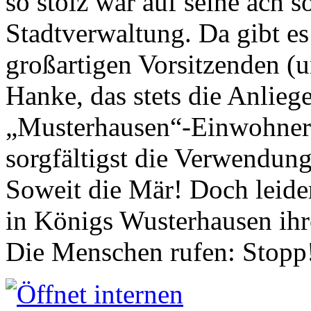
so stolz war auf seine ach s
Stadtverwaltung. Da gibt es
großartigen Vorsitzenden (
Hanke, das stets die Anlieg
„Musterhausen“-Einwohners
sorgfältigst die Verwendung
Soweit die Mär! Doch leider
in Königs Wusterhausen ih
Die Menschen rufen: Stopp