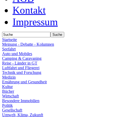
Kontakt
Impressum
Startseite
Meinung - Debatte - Kolumnen
Seefahrt
Auto und Mobiles
Camping & Caravaning
Reise - Länder in GT
Luftfahrt und Fliegerei
Technik und Forschung
Medizin
Ernährung und Gesundheit
Kultur
Bücher
Wirtschaft
Besondere Immobilien
Politik
Gesellschaft
Umwelt, Klima, Zukunft