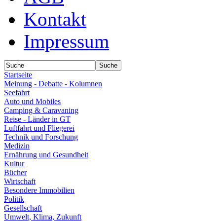
Kontakt
Impressum
Startseite
Meinung - Debatte - Kolumnen
Seefahrt
Auto und Mobiles
Camping & Caravaning
Reise - Länder in GT
Luftfahrt und Fliegerei
Technik und Forschung
Medizin
Ernährung und Gesundheit
Kultur
Bücher
Wirtschaft
Besondere Immobilien
Politik
Gesellschaft
Umwelt, Klima, Zukunft