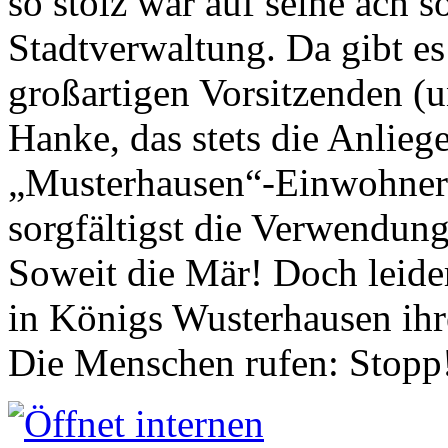
so stolz war auf seine ach s
Stadtverwaltung. Da gibt es
großartigen Vorsitzenden (
Hanke, das stets die Anlieg
„Musterhausen“-Einwohners
sorgfältigst die Verwendung
Soweit die Mär! Doch leider
in Königs Wusterhausen ih
Die Menschen rufen: Stopp