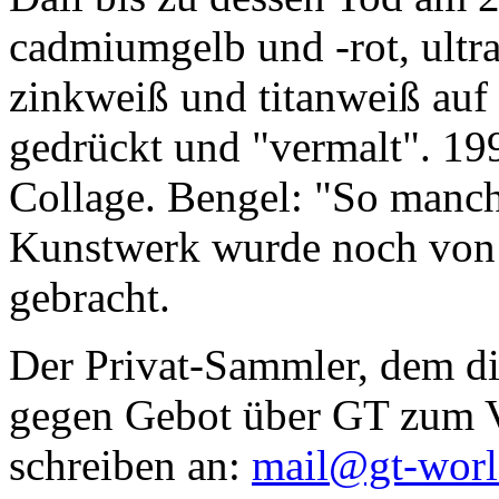
cadmiumgelb und -rot, ultr
zinkweiß und titanweiß auf d
gedrückt und "vermalt". 199
Collage. Bengel: "So manc
Kunstwerk wurde noch von Da
gebracht.
Der Privat-Sammler, dem die
gegen Gebot über GT zum Ve
schreiben an:
mail@gt-wor