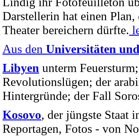
Lindig ihr Fotofeuilleton üb
Darstellerin hat einen Plan,
Theater bereichern dürfte.
l
Aus den
Universitäten un
Libyen
unterm Feuersturm;
Revolutionslügen; der arab
Hintergründe; der Fall Sor
Kosovo
, der jüngste Staat
Reportagen, Fotos - von No