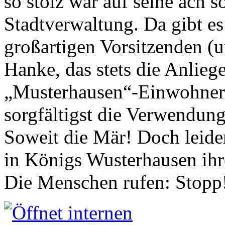
so stolz war auf seine ach s
Stadtverwaltung. Da gibt es
großartigen Vorsitzenden (
Hanke, das stets die Anlieg
„Musterhausen“-Einwohners
sorgfältigst die Verwendung
Soweit die Mär! Doch leider
in Königs Wusterhausen ih
Die Menschen rufen: Stopp