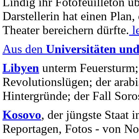
Lindig ihr Fotofeuilleton üb
Darstellerin hat einen Plan,
Theater bereichern dürfte.
l
Aus den
Universitäten un
Libyen
unterm Feuersturm;
Revolutionslügen; der arab
Hintergründe; der Fall Sor
Kosovo
, der jüngste Staat
Reportagen, Fotos - von No