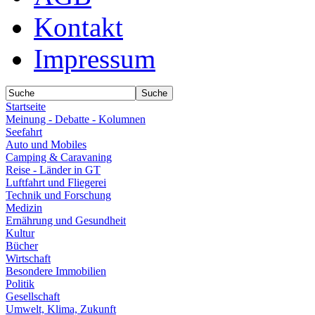
Kontakt
Impressum
Startseite
Meinung - Debatte - Kolumnen
Seefahrt
Auto und Mobiles
Camping & Caravaning
Reise - Länder in GT
Luftfahrt und Fliegerei
Technik und Forschung
Medizin
Ernährung und Gesundheit
Kultur
Bücher
Wirtschaft
Besondere Immobilien
Politik
Gesellschaft
Umwelt, Klima, Zukunft