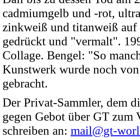
cadmiumgelb und -rot, ultr
zinkweiß und titanweiß auf d
gedrückt und "vermalt". 199
Collage. Bengel: "So manc
Kunstwerk wurde noch von Da
gebracht.
Der Privat-Sammler, dem die
gegen Gebot über GT zum Ve
schreiben an:
mail@gt-wor